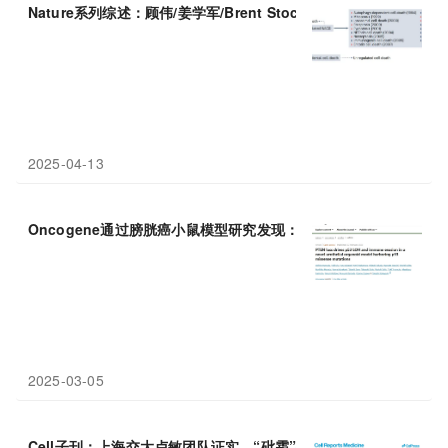
Nature系列综述：顾伟/姜学军/Brent Stockwell全面总结
p
53调
2025-04-13
Oncogene通过膀胱癌小鼠模型研究发现：PTEN缺失联合
p
53 
2025-03-05
Cell子刊：上海交大卢敏团队证实，“砒霜”挽救突变
p
53，通过免