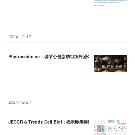
2024-12-17
Phytomedicine：调节心包脂肪组织外泌体miR-27a-3
p
激活线粒
2024-12-27
JECCR & Trends Cell Biol：揭示肿瘤抑制蛋白
p
53的单一突变