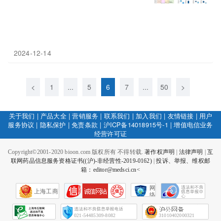
2024-12-14
<
1
...
5
6
7
...
50
>
关于我们
|
产品大全
|
营销服务
|
联系我们
|
加入我们
|
友情链接
|
用户
服务协议
|
隐私保护
|
免责条款
|
沪ICP备14018915号-1
|
增值电信业务
经营许可证
Copyright©2001-2020 bioon.com 版权所有 不得转载.
著作权声明
|
法律声明
|
互
联网药品信息服务资格证书((沪)-非经营性-2019-0162)
|
投诉、举报、维权邮
箱：editor@medsci.cn<
网
上海工商
络
社
会
征
021-54485309-8082
31010402000321