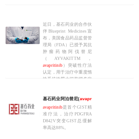
近日，基石药业的合作伙
基石药业合作伙伴Blueprint Medicines获
伴Blueprint Medicines宣
布，美国食品药品监督管
理局（FDA）已授予其抗
肿瘤药物阿伐替尼
（AYVAKITTM，
avapritinib
）突破性疗法
认定，用于治疗中重度惰
性系统性肥大细胞增多症
（SM）。阿伐替尼是一
款由Blueprint Medicines
基石药业阿泊替尼(
avapritinib
)被国家药监局纳
公司开发的一款强效、高
选择性口服KIT和
avapritinib
是首个GIST精
PDGFRA抑制剂。2018年
准疗法，治疗PDGFRA
D842V突变GIST总缓解
率高达88%。
2021-01-13