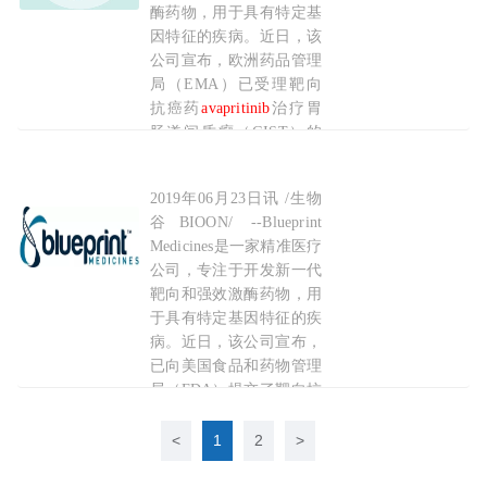
酶药物，用于具有特定基
（GIST）患者中
因特征的疾病。近日，该
公司宣布，欧洲药品管理
2019-08-28
局（EMA）已受理靶向
抗癌药
avapritinib
治疗胃
肠道间质瘤（GIST）的
营销授权申请，具体为：
（1）携带PDGFRA基因
2019年06月23日讯 /生物
强效激酶抑制剂
avapritinib
申请上市，基石药业
18号外显子突变的GIST
谷BIOON/ --Blueprint
患者，不论之前接受的疗
Medicines是一家精准医疗
法如何；（2）四线GIST
公司，专注于开发新一代
患者。这两类GIST患者
靶向和强效激酶药物，用
的预后很差，目前没有有
于具有特定基因特征的疾
病。近日，该公司宣布，
2019-07-20
已向美国食品和药物管理
局（FDA）提交了靶向抗
癌药
avapritinib
的新药申
请（NDA）。该药是一种
<
1
2
>
强效、高选择性KIT和
PDGFRA抑制剂，此次