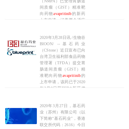
（NMPA）已受理胃肠道
间质瘤（GIST）精准靶
向药物
avapritinib
的新药
上市申请，涵盖两个适应
症，分别为用于治疗携带
血小板衍生生长因子受体
2020年3月28日讯 /生物谷
基石药业在台湾提交靶向抗癌药
avapritinib
上市
α（PDGFRA）外显子18
BIOON/ --基石药业
突变（包括PDGFRA
（CStone）近日宣布已向
D842V突变）的不可手术
台湾卫生福利部食品药物
切除或转移性G
管理署（TFDA）提交胃
肠道间质瘤（GIST）精
2020-04-24
准靶向药物
avapritinib
的
上市申请，该药已于2020
年3月9日获TFDA新药优
先审查资格认定。
avapritinib
将用于治疗携
2020年3月27日，基石药
基石药业在台湾递交胃肠道间质瘤（GIST）精准
带血小板衍生生长因子受
业（苏州）有限公司（以
体α（PDGFRA）基因18
下简称“基石药业”，香港
号外显子（包括PD
联交所代码：2616）今日