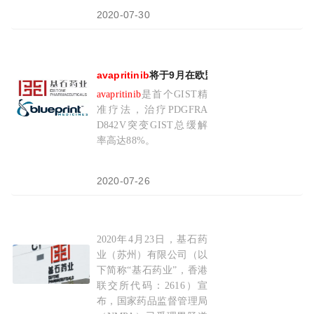
2020-07-30
avapritinib
将于9月在欧盟获批，基石药业已提交
avapritinib
是首个GIST精
准疗法，治疗PDGFRA
D842V突变GIST总缓解
率高达88%。
2020-07-26
2020年4月23日，基石药
国家药品监督管理局（NMPA）受理同类首创胃
业（苏州）有限公司（以
下简称“基石药业”，香港
联交所代码：2616）宣
布，国家药品监督管理局