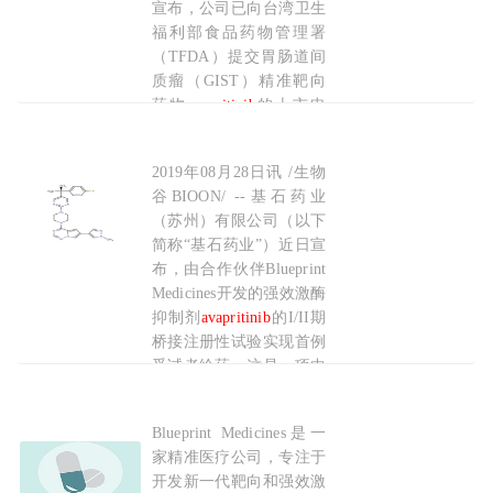
宣布，公司已向台湾卫生
2020-03-28
福利部食品药物管理署
（TFDA）提交胃肠道间
质瘤（GIST）精准靶向
药物
avapritinib
的上市申
请，且该药物已于2020年
3月9日获TFDA新药优先
2019年08月28日讯 /生物
基石药业
avapritinib
晚期GIST I/II期桥接注
审查资格认定。该药物将
谷BIOON/ --基石药业
用于治疗携带血小板衍生
（苏州）有限公司（以下
生长因子受体
简称“基石药业”）近日宣
α（PDGFRA）外显子18
布，由合作伙伴Blueprint
Medicines开发的强效激酶
2020-03-27
抑制剂
avapritinib
的I/II期
桥接注册性试验实现首例
受试者给药。这是一项中
国单独的注册桥接研究，
包括I期剂量递增和II期剂
Blueprint Medicines是一
avapritinib
欧洲申请上市 基石完成中国首例受试
量扩展试验，目的是评估
家精准医疗公司，专注于
avapritinib
在不可手术切
开发新一代靶向和强效激
除或转移性胃肠道间质瘤