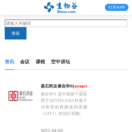
打开APP
搜索
资讯
会议
课程
空中讲坛
基石药业泰吉华®(
avapritinib
，阿伐替尼)获国家
泰吉华® 是中国首个获批
用于治疗PDGFRA外显子
18突变的胃肠道间质瘤
（GIST）的治疗药物。
2021-04-05