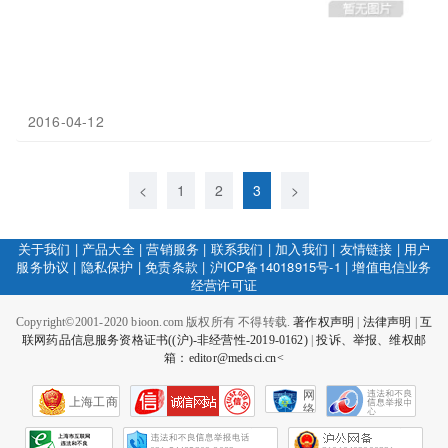
2016-04-12
<
1
2
3
>
关于我们
|
产品大全
|
营销服务
|
联系我们
|
加入我们
|
友情链接
|
用户
服务协议
|
隐私保护
|
免责条款
|
沪ICP备14018915号-1
|
增值电信业务
经营许可证
Copyright©2001-2020 bioon.com 版权所有 不得转载.
著作权声明
|
法律声明
|
互
联网药品信息服务资格证书((沪)-非经营性-2019-0162)
|
投诉、举报、维权邮
箱：editor@medsci.cn<
网
上海工商
络
社
会