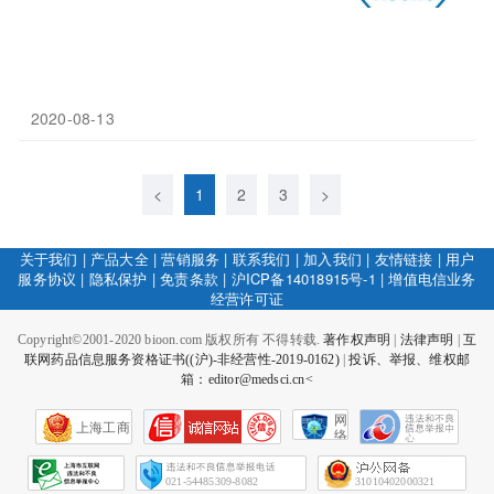
2020-08-13
<
1
2
3
>
关于我们
|
产品大全
|
营销服务
|
联系我们
|
加入我们
|
友情链接
|
用户
服务协议
|
隐私保护
|
免责条款
|
沪ICP备14018915号-1
|
增值电信业务
经营许可证
Copyright©2001-2020 bioon.com 版权所有 不得转载.
著作权声明
|
法律声明
|
互
联网药品信息服务资格证书((沪)-非经营性-2019-0162)
|
投诉、举报、维权邮
箱：editor@medsci.cn<
网
上海工商
络
社
会
征
021-54485309-8082
31010402000321