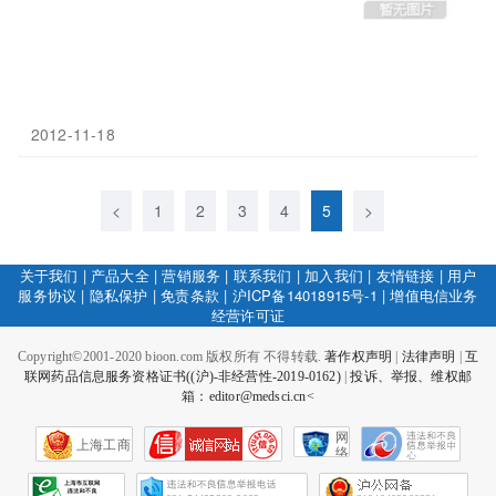
2012-11-18
<
1
2
3
4
5
>
关于我们
|
产品大全
|
营销服务
|
联系我们
|
加入我们
|
友情链接
|
用户
服务协议
|
隐私保护
|
免责条款
|
沪ICP备14018915号-1
|
增值电信业务
经营许可证
Copyright©2001-2020 bioon.com 版权所有 不得转载.
著作权声明
|
法律声明
|
互
联网药品信息服务资格证书((沪)-非经营性-2019-0162)
|
投诉、举报、维权邮
箱：editor@medsci.cn<
网
上海工商
络
社
会