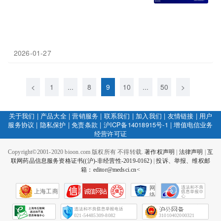
2026-01-27
<
1
...
8
9
10
...
50
>
关于我们
|
产品大全
|
营销服务
|
联系我们
|
加入我们
|
友情链接
|
用户
服务协议
|
隐私保护
|
免责条款
|
沪ICP备14018915号-1
|
增值电信业务
经营许可证
Copyright©2001-2020 bioon.com 版权所有 不得转载.
著作权声明
|
法律声明
|
互
联网药品信息服务资格证书((沪)-非经营性-2019-0162)
|
投诉、举报、维权邮
箱：editor@medsci.cn<
网
上海工商
络
社
会
征
021-54485309-8082
31010402000321