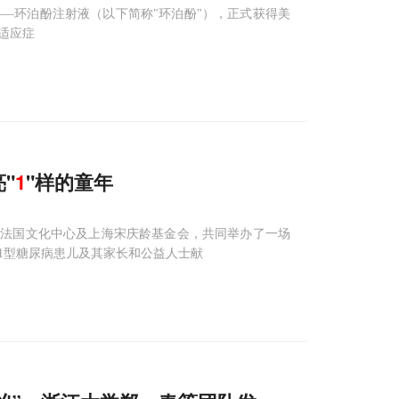
—环泊酚注射液（以下简称"环泊酚"），正式获得美
适应症
"
1
"样的童年
、法国文化中心及上海宋庆龄基金会，共同举办了一场
1型糖尿病患儿及其家长和公益人士献