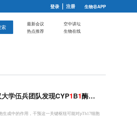
注册
登录
生物谷APP
最新会议
空中讲坛
搜索
热点推荐
生物在线
汉大学伍兵团队发现CYP
1
B
1
酶像开关，可特异
7细胞生成中的作用，干预这一关键枢纽可能对pTh17细胞