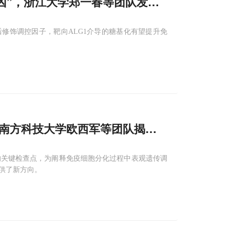
逸的“帮凶”，浙江大学郑一春等团队发现ALG
1
为PDL
1
后修饰调控因子，靶向ALG1介导的糖基化有望提升免
”，南方科技大学欧西军等团队揭示hnRNP A
1
/A
体液免疫的关键检查点，为阐释免疫细胞分化过程中表观遗传调
供了新方向。