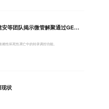
秀文/任建安等团队揭示微管解聚通过GEF-H
1
激活ZBP
P1依赖性坏死性凋亡中的转录调控功能。
用现状