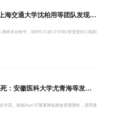
命：上海交通大学沈柏用等团队发现RIPPLY
1
通过降
在人类样本分析中，RIPPLY1在CTNNB1突变型HCC组织
被踩死：安徽医科大学尤青海等发现PEAR
1
-HIF-
1
步升高。敲低Pear1可显著降低肺血管通透性，进而缓