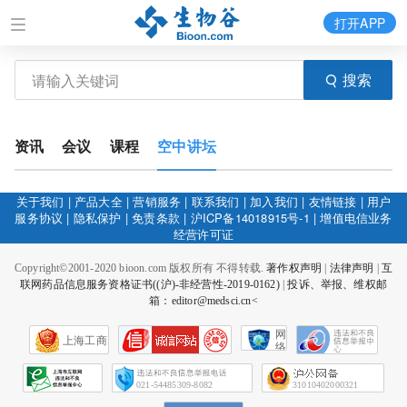
打开APP
搜索
资讯
会议
课程
空中讲坛
关于我们
|
产品大全
|
营销服务
|
联系我们
|
加入我们
|
友情链接
|
用户
服务协议
|
隐私保护
|
免责条款
|
沪ICP备14018915号-1
|
增值电信业务
经营许可证
Copyright©2001-2020 bioon.com 版权所有 不得转载.
著作权声明
|
法律声明
|
互
联网药品信息服务资格证书((沪)-非经营性-2019-0162)
|
投诉、举报、维权邮
箱：editor@medsci.cn<
网
上海工商
络
社
会
征
021-54485309-8082
31010402000321
信