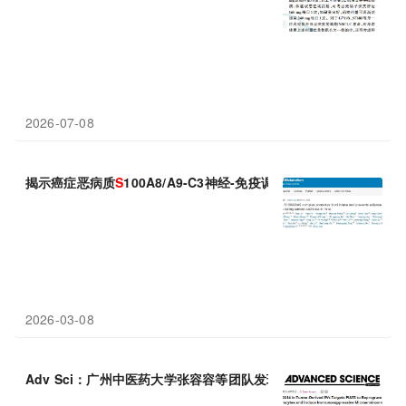
2026-07-08
揭示癌症恶病质
S
100A8/A9-C3神经-免疫调控新机制
2026-03-08
Adv Sci：广州中医药大学张容容等团队发现外泌体携带蛋白
S
10