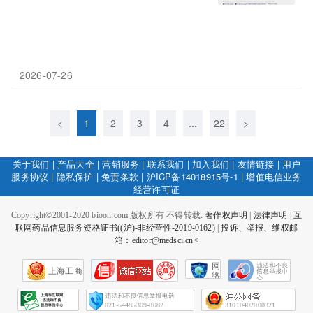
2026-07-26
<
1
2
3
4
...
22
>
关于我们
|
产品大全
|
营销服务
|
联系我们
|
加入我们
|
友情链接
|
用户
服务协议
|
隐私保护
|
免责条款
|
沪ICP备14018915号-1
|
增值电信业务
经营许可证
Copyright©2001-2020 bioon.com 版权所有 不得转载.
著作权声明
|
法律声明
|
互
联网药品信息服务资格证书((沪)-非经营性-2019-0162)
|
投诉、举报、维权邮
箱：editor@medsci.cn<
网
上海工商
络
社
会
征
021-54485309-8082
31010402000321