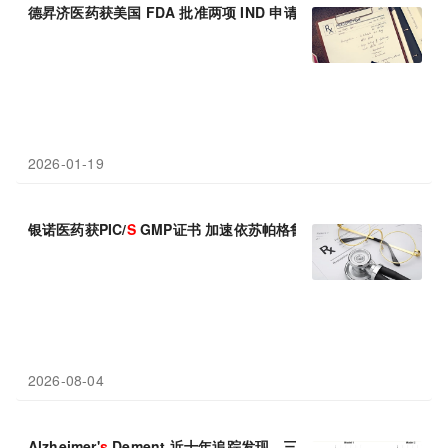
德昇济医药获美国 FDA 批准两项 IND 申请，推进 D3
S
-003 开展 
2026-01-19
银诺医药获PIC/
S
GMP证书 加速依苏帕格鲁肽α全球化出海进程
2026-08-04
Alzheimer'
s
Dement 近十年追踪发现，三类睡眠习惯悄悄升高痴