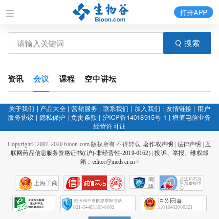
打开APP
搜索
资讯
会议
课程
空中讲坛
关于我们
|
产品大全
|
营销服务
|
联系我们
|
加入我们
|
友情链接
|
用户
服务协议
|
隐私保护
|
免责条款
|
沪ICP备14018915号-1
|
增值电信业务
经营许可证
Copyright©2001-2020 bioon.com 版权所有 不得转载.
著作权声明
|
法律声明
|
互
联网药品信息服务资格证书((沪)-非经营性-2019-0162)
|
投诉、举报、维权邮
箱：editor@medsci.cn<
网
上海工商
络
社
会
征
021-54485309-8082
31010402000321
信