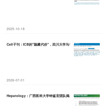
2025-10-18
Cell子刊：ICB的"隐藏代价"，四川大学马学磊/刘吉峰发现
PD
-
1
阻
2026-07-01
Hepatology：广西医科大学钟鉴宏团队揭示三级淋巴结构通过塑