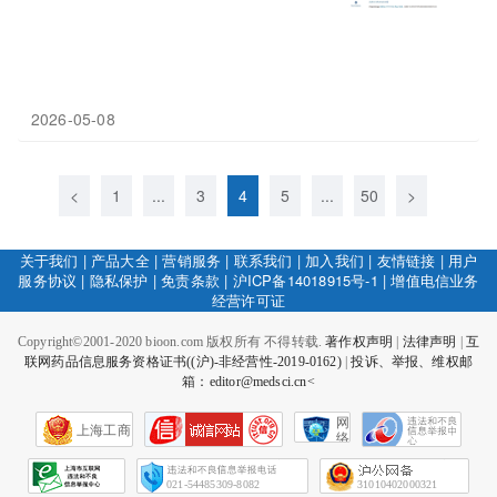
2026-05-08
<
1
...
3
4
5
...
50
>
关于我们
|
产品大全
|
营销服务
|
联系我们
|
加入我们
|
友情链接
|
用户
服务协议
|
隐私保护
|
免责条款
|
沪ICP备14018915号-1
|
增值电信业务
经营许可证
Copyright©2001-2020 bioon.com 版权所有 不得转载.
著作权声明
|
法律声明
|
互
联网药品信息服务资格证书((沪)-非经营性-2019-0162)
|
投诉、举报、维权邮
箱：editor@medsci.cn<
网
上海工商
络
社
会
征
021-54485309-8082
31010402000321