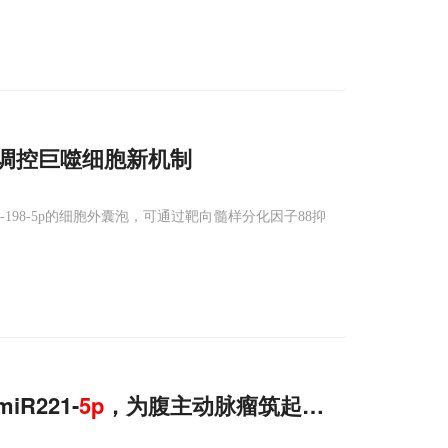
88调控巨噬细胞新机制
98-5p的细胞外囊泡，可通过靶向髓样分化因子88抑
iR221-
5
p
，为腹主动脉瘤筑起防护屏障