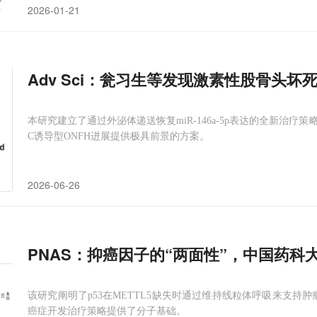
2026-01-21
Adv Sci：瓮习生等发现激素性股骨头坏死
本研究建立了通过外泌体递送恢复miR-146a-5p表达的全新治
C诱导型ONFH进展提供极具前景的方案。
2026-06-26
PNAS：抑癌因子的“两面性”，中国药科
该研究阐明了p53在METTL5缺失时通过维持线粒体呼吸来支持
癌症开发治疗策略提供了分子基础。