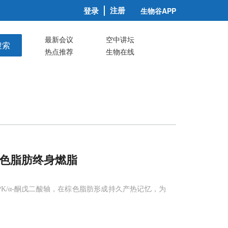
注册
登录
生物谷APP
最新会议
空中讲坛
搜索
热点推荐
生物在线
色脂肪终身燃脂
AMPK/α-酮戊二酸轴，在棕色脂肪形成持久产热记忆，为