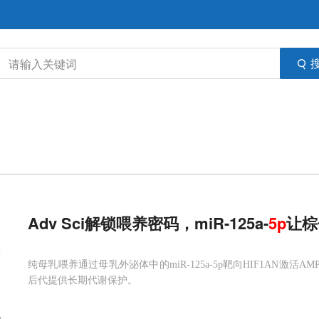
Adv Sci解锁喂养密码，miR-125a-
5
p
让棕
纯母乳喂养通过母乳外泌体中的miR-125a-5p靶向HIF1AN激活
后代提供长期代谢保护。