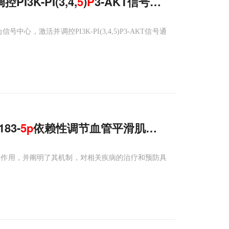
3K-PI(3,4,
5
)
P
3-AKT信号时空激活的新
激活并调控PI3K-PI(3,4,5)P3-AKT信号通
183-
5
p
依赖性调节血管平滑肌细胞增殖、迁移
膜增生的缓解作用，并阐明了其机制，对相关疾病的治疗和预防具