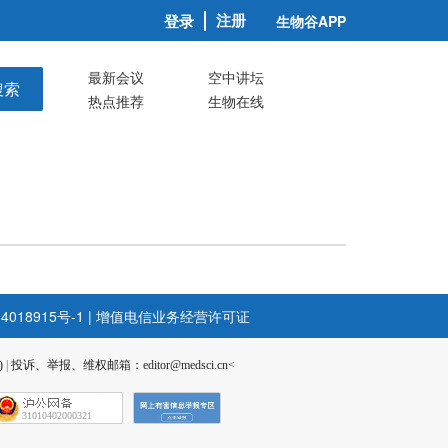
注册
登录
生物谷APP
最新会议
空中讲坛
搜索
热点推荐
生物在线
4018915号-1
|
增值电信业务经营许可证
)
|
投诉、举报、维权邮箱：editor@medsci.cn<
31010402000321