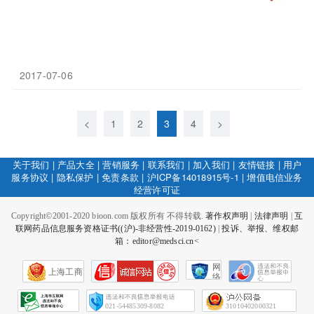
2017-07-06
<
1
2
3
4
>
关于我们
|
产品大全
|
营销服务
|
联系我们
|
加入我们
|
友情链接
|
用户
服务协议
|
隐私保护
|
免责条款
|
沪ICP备14018915号-1
|
增值电信业务
经营许可证
Copyright©2001-2020 bioon.com 版权所有 不得转载.
著作权声明
|
法律声明
|
互
联网药品信息服务资格证书((沪)-非经营性-2019-0162)
|
投诉、举报、维权邮
箱：editor@medsci.cn<
网
上海工商
络
社
会
征
021-54485309-8082
31010402000321