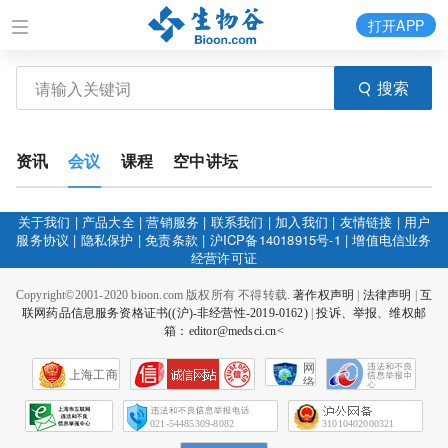
打开APP
搜索
资讯
会议
课程
空中讲坛
关于我们
|
产品大全
|
营销服务
|
联系我们
|
加入我们
|
友情链接
|
用户
服务协议
|
隐私保护
|
免责条款
|
沪ICP备14018915号-1
|
增值电信业务
经营许可证
Copyright©2001-2020 bioon.com 版权所有 不得转载.
著作权声明
|
法律声明
|
互
联网药品信息服务资格证书((沪)-非经营性-2019-0162)
|
投诉、举报、维权邮
箱：editor@medsci.cn<
网
上海工商
络
社
会
征
021-54485309-8082
31010402000321
信