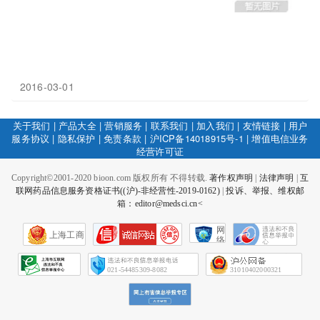
2016-03-01
关于我们
|
产品大全
|
营销服务
|
联系我们
|
加入我们
|
友情链接
|
用户
服务协议
|
隐私保护
|
免责条款
|
沪ICP备14018915号-1
|
增值电信业务
经营许可证
Copyright©2001-2020 bioon.com 版权所有 不得转载.
著作权声明
|
法律声明
|
互
联网药品信息服务资格证书((沪)-非经营性-2019-0162)
|
投诉、举报、维权邮
箱：editor@medsci.cn<
网
上海工商
络
社
会
征
021-54485309-8082
31010402000321
信
网