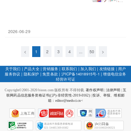
2026-06-29
<
1
2
3
4
...
50
>
关于我们
|
产品大全
|
营销服务
|
联系我们
|
加入我们
|
友情链接
|
用户
服务协议
|
隐私保护
|
免责条款
|
沪ICP备14018915号-1
|
增值电信业务
经营许可证
Copyright©2001-2020 bioon.com 版权所有 不得转载.
著作权声明
|
法律声明
|
互
联网药品信息服务资格证书((沪)-非经营性-2019-0162)
|
投诉、举报、维权邮
箱：editor@medsci.cn<
网
上海工商
络
社
会
征
021-54485309-8082
31010402000321