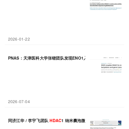
2026-01-22
PNAS：天津医科大学张锴团队发现ENO1入核耦合
HDAC
1通过局
2026-07-04
同济江华 / 李宇飞团队
HDAC
1 纳米囊泡微针双通路促毛发生长