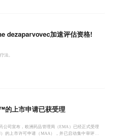
e dezaparvovec加速评估资格!
基因疗法。
ta™的上市申请已获受理
制药公司宣布，欧洲药品管理局（EMA）已经正式受理
CIN）的上市许可申请（MAA），并已启动集中审评程