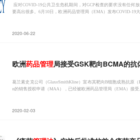
应对COVID-19公共卫生危机期间，对GCP检查的要求没有任
要高出很多。6月10日，欧洲药品管理局（EMA）发布COVID-1
市申请审评，GCP检查必不可少，尤其是在应对公共卫生危机期
可能无法开
2020-06-22
欧洲
药品管理
局接受GSK靶向BCMA的抗体偶
葛兰素史克公司（GlaxoSmithKline）宣布其靶向B细胞成熟抗原（BCM
n的销售授权申请（MAA），已经被欧洲药品管理局（EMA）接受
2020-02-03