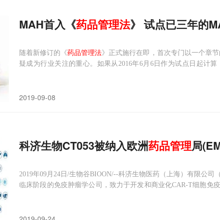
MAH首入《
药品管理法
》 试点已三年的M
随着新修订的《
药品管理法
》正式施行在即，首次专门以一个章节
疑成为行业关注的重心。如果从2016年6月6日作为试点日起计
间，MAH试点的现状如何？今后又将沿着什么样的方向发展？这
度试点是药品审评审批制度改革的一项重要内容，对于鼓励药品创
2019-09-08
科济生物CT053被纳入欧洲
药品管理
局(E
2019年09月24日/生物谷BIOON/--科济生物医药（上海）有限公司（CA
临床阶段的免疫肿瘤学公司，致力于开发和商业化CAR-T细胞免
医院合作，开展了多项首个人体（First-in-Human）研究，例如抗G
GFRvII
2019-09-24