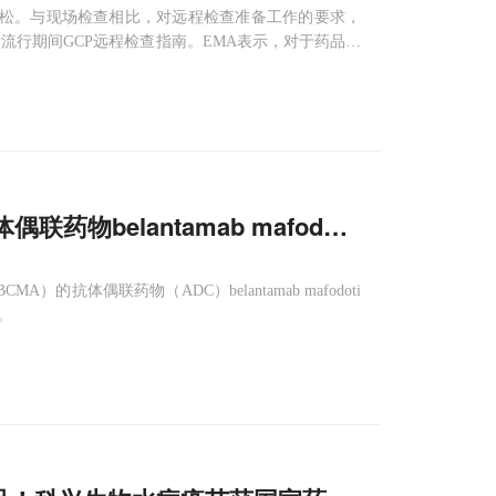
何放松。与现场检查相比，对远程检查准备工作的要求，
9大流行期间GCP远程检查指南。EMA表示，对于药品上
间。但在大流行期间，由于面临旅行限制和健康风险，
联药物belantamab mafodotin的销售授
A）的抗体偶联药物（ADC）belantamab mafodoti
。