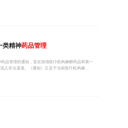
一类精神
药品管理
神药品管理的通知，旨在加强医疗机构麻醉药品和第一
防流入非法渠道。《通知》立足于当前医疗机构麻精药
视麻精药品管理工作麻精药品是我国依法依规实行特殊