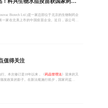
！科兴生物水痘疫苗获国家药监局(NMPA)批
novac Biotech Ltd.)是一家总部位于北京的生物制药企
，是第一家在北美上市的中国疫苗企业。近日，该公司宣
市注册申请，用于1-12岁儿童预防水
点值得关注
施行。本次修订是18年以来，《
药品管理法
》迎来的又
年颁发政策的影子。在新法规施行前夕，国家药监局又
有关事项的公告”，其中再次提及12月1日起须贯彻落实
面实施药品上市