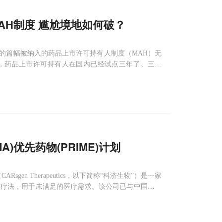
AH制度 尴尬境地如何破？
的篇幅被纳入的药品上市许可持有人制度（MAH）无
算，药品上市许可持有人在国内已经试点三年了。三年
可能是最详细的一篇解读。开展药品上市许可持有人制
新、提升药品质量具有重
MA)优先药物(PRIME)计划
Rsgen Therapeutics，以下简称“科济生物”）是一家
疫疗法，用于未满足的医疗需求。该公司已与中国顶尖
PC3 CAR-T疗法用于肝细胞癌和鳞状肺癌、抗EGFR/E