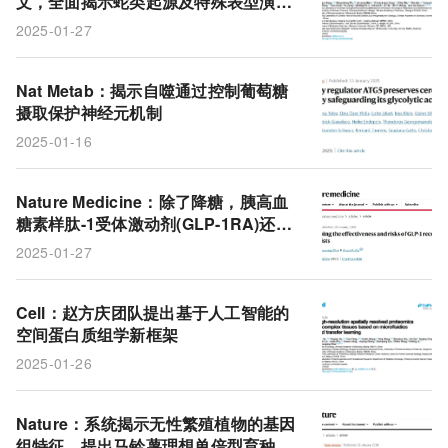
文，全面揭示蛇类起源及特殊表型演化
的遗传基础
2025-01-27
Nat Metab：揭示自噬通过控制葡萄糖
摄取保护神经元机制
2025-01-16
Nature Medicine：除了降糖，胰高血
糖素样肽-1受体激动剂(GLP-1RA)还能
带来哪些意外惊喜？
2025-01-27
Cell：赵方庆团队提出基于人工智能的
空间蛋白质组学新框架
2025-01-26
Nature：系统揭示无性繁殖植物的基因
组特征，提出马铃薯理想单倍型育种新