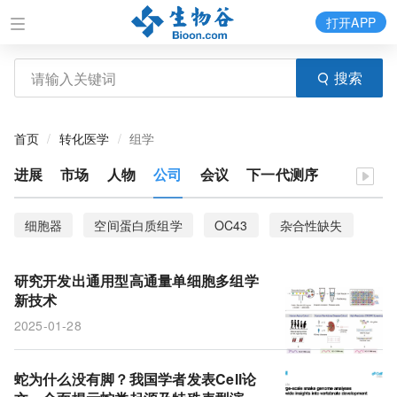
打开APP
搜索
首页
转化医学
组学
进展
市场
人物
公司
会议
下一代测序
细胞器
空间蛋白质组学
OC43
杂合性缺失
骨肉瘤
Atg5
GLUT2
染色体碎裂
葡萄糖
研究开发出通用型高通量单细胞多组学
新技术
2025-01-28
蛇为什么没有脚？我国学者发表Cell论