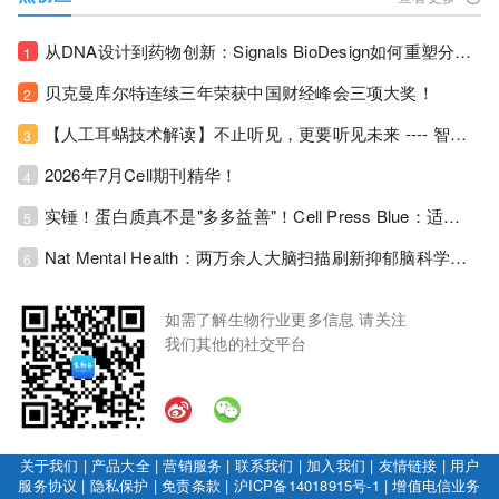
从DNA设计到药物创新：Signals BioDesign如何重塑分子生物学研发生态！
1
贝克曼库尔特连续三年荣获中国财经峰会三项大奖！
2
【人工耳蜗技术解读】不止听见，更要听见未来 ---- 智能耳蜗，开启人工耳蜗技术新纪元！
3
2026年7月Cell期刊精华！
4
实锤！蛋白质真不是"多多益善"！Cell Press Blue：适度限蛋白，反而拉长健康寿命！
5
Nat Mental Health：两万余人大脑扫描刷新抑郁脑科学认知！抑郁不只是情绪病，视觉、运动脑区同步受损！
6
如需了解生物行业更多信息 请关注
我们其他的社交平台
关于我们
|
产品大全
|
营销服务
|
联系我们
|
加入我们
|
友情链接
|
用户
服务协议
|
隐私保护
|
免责条款
|
沪ICP备14018915号-1
|
增值电信业务