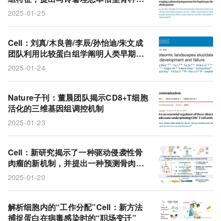
策略
2025-01-25
Cell：刘真/木良善/李辰/孙怡迪/朱文成
团队利用比较蛋白组学阐明人类早期胚
胎发育的成功与失败
2025-01-24
Nature子刊：董晨团队揭示CD8+T细胞
活化的三维基因组调控机制
2025-01-23
Cell：新研究揭示了一种驱动侵袭性骨
肉瘤的新机制，并提出一种预测骨肉瘤
预后的新型生物标志物
2025-01-20
解析细胞内的“工作分配”Cell：新方法
捕捉蛋白在病毒感染时的“职场变迁”