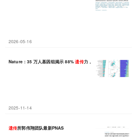
2026-05-16
Nature：35 万人基因组揭示 88%
遗传
力，罕见
变异
+非编码区才
2025-11-14
遗传
所郭伟翔团队最新PNAS