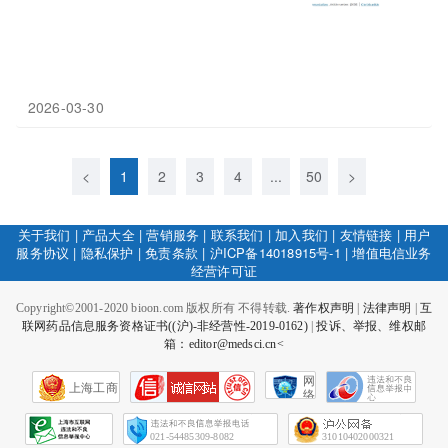
2026-03-30
<
1
2
3
4
...
50
>
关于我们
|
产品大全
|
营销服务
|
联系我们
|
加入我们
|
友情链接
|
用户
服务协议
|
隐私保护
|
免责条款
|
沪ICP备14018915号-1
|
增值电信业务
经营许可证
Copyright©2001-2020 bioon.com 版权所有 不得转载.
著作权声明
|
法律声明
|
互
联网药品信息服务资格证书((沪)-非经营性-2019-0162)
|
投诉、举报、维权邮
箱：editor@medsci.cn<
网
上海工商
络
社
会
征
021-54485309-8082
31010402000321