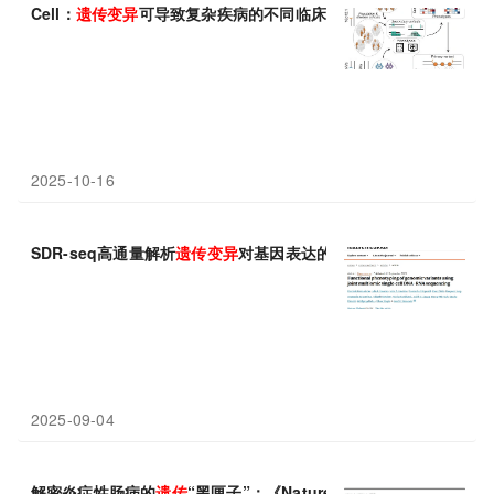
Cell：
遗传变异
可导致复杂疾病的不同临床特征
2025-10-16
SDR-seq高通量解析
遗传变异
对基因表达的精细调控
2025-09-04
解密炎症性肠病的
遗传
“黑匣子”：《Nature》绘制从风险
变异
到致