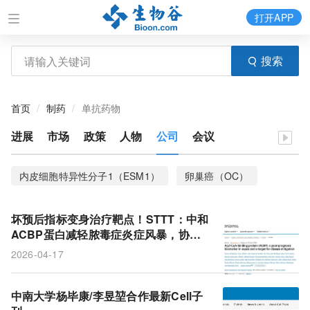
打开APP
搜索
首页
制药
单抗药物
进展
市场
政策
人物
公司
会议
内皮细胞特异性分子1（ESM1）
卵巢癌（OC）
贝伐珠单抗（Bev）
坏预后指标变身治疗靶点！STTT：中和
ACBP蛋白减轻脓毒症炎症风暴，协同
激素保护多器官
2026-04-17
中南大学杨毕康/李昱堃合作最新Cell子