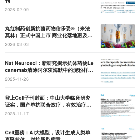
刊
2026-02-09
丸红制药创新抗菌药物信乐妥®（来法
莫林）正式中国上市 商业化落地惠及千
万社区获得性肺炎患者
2026-03-03
Nat Neurosci：新研究揭示抗体药物Le
canemab清除阿尔茨海默中的淀粉样蛋
白斑块机制
2025-11-26
登上Cell子刊封面：中山大学临床研究
证实，国产单抗联合放疗，有效治疗复
发性鼻咽癌
2025-11-17
Cell重磅：AI大模型，设计生成人类单
克隆抗体，对抗新型病毒