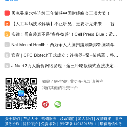
贝克曼库尔特连续三年荣获中国财经峰会三项大奖！
1
【人工耳蜗技术解读】不止听见，更要听见未来 ---- 智能耳蜗，开启人工耳蜗技术新纪元！
2
实锤！蛋白质真不是"多多益善"！Cell Press Blue：适度限蛋白，反而拉长健康寿命！
3
Nat Mental Health：两万余人大脑扫描刷新抑郁脑科学认知！抑郁不只是情绪病，视觉、运动脑区同步受损！
4
官宣 | CPC Biotech正式成立：连接器+泵+传感器，整合生物制药流体管理解决方案！
5
J Nutri 3万人膳食网络发现：这三种吃饭模式直接决定心血管风险与寿命长短！
6
如需了解生物行业更多信息 请关注
我们其他的社交平台
关于我们
|
产品大全
|
营销服务
|
联系我们
|
加入我们
|
友情链接
|
用户
服务协议
|
隐私保护
|
免责条款
|
沪ICP备14018915号-1
|
增值电信业务