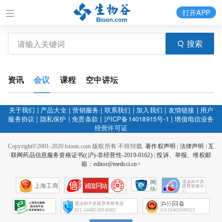
打开APP
搜索
资讯
会议
课程
空中讲坛
关于我们
|
产品大全
|
营销服务
|
联系我们
|
加入我们
|
友情链接
|
用户
服务协议
|
隐私保护
|
免责条款
|
沪ICP备14018915号-1
|
增值电信业务
经营许可证
Copyright©2001-2020 bioon.com 版权所有 不得转载.
著作权声明
|
法律声明
|
互
联网药品信息服务资格证书((沪)-非经营性-2019-0162)
|
投诉、举报、维权邮
箱：editor@medsci.cn<
网
上海工商
络
社
会
征
021-54485309-8082
31010402000321
信