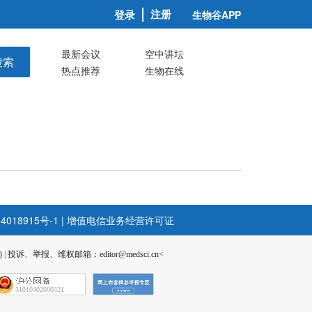
注册
登录
生物谷APP
最新会议
空中讲坛
搜索
热点推荐
生物在线
4018915号-1
|
增值电信业务经营许可证
)
|
投诉、举报、维权邮箱：editor@medsci.cn<
31010402000321