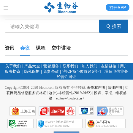
打开APP
搜索
资讯
会议
课程
空中讲坛
关于我们
|
产品大全
|
营销服务
|
联系我们
|
加入我们
|
友情链接
|
用户
服务协议
|
隐私保护
|
免责条款
|
沪ICP备14018915号-1
|
增值电信业务
经营许可证
Copyright©2001-2020 bioon.com 版权所有 不得转载.
著作权声明
|
法律声明
|
互
联网药品信息服务资格证书((沪)-非经营性-2019-0162)
|
投诉、举报、维权邮
箱：editor@medsci.cn<
网
上海工商
络
社
会
征
021-54485309-8082
31010402000321
信