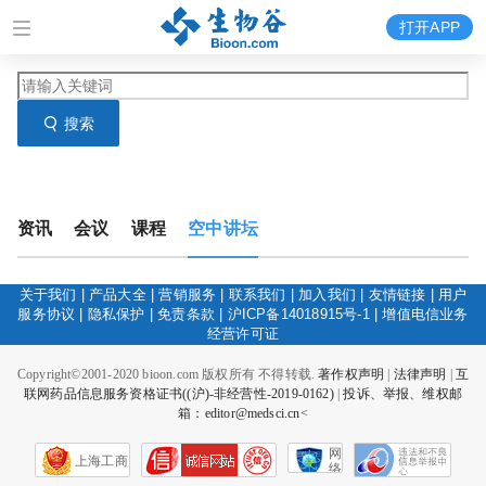
打开APP
搜索
资讯
会议
课程
空中讲坛
关于我们
|
产品大全
|
营销服务
|
联系我们
|
加入我们
|
友情链接
|
用户
服务协议
|
隐私保护
|
免责条款
|
沪ICP备14018915号-1
|
增值电信业务
经营许可证
Copyright©2001-2020 bioon.com 版权所有 不得转载.
著作权声明
|
法律声明
|
互
联网药品信息服务资格证书((沪)-非经营性-2019-0162)
|
投诉、举报、维权邮
箱：editor@medsci.cn<
网
上海工商
络
社