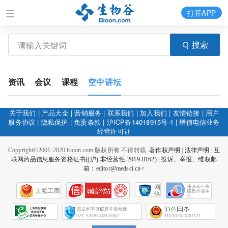
打开APP
搜索
资讯
会议
课程
空中讲坛
关于我们
|
产品大全
|
营销服务
|
联系我们
|
加入我们
|
友情链接
|
用户
服务协议
|
隐私保护
|
免责条款
|
沪ICP备14018915号-1
|
增值电信业务
经营许可证
Copyright©2001-2020 bioon.com 版权所有 不得转载.
著作权声明
|
法律声明
|
互
联网药品信息服务资格证书((沪)-非经营性-2019-0162)
|
投诉、举报、维权邮
箱：editor@medsci.cn<
网
上海工商
络
社
会
征
021-54485309-8082
31010402000321
信