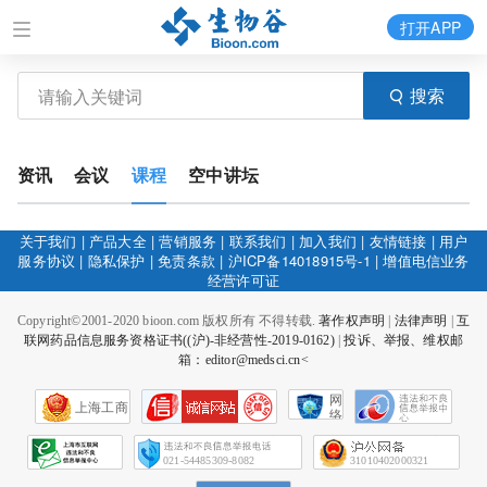
打开APP
搜索
资讯
会议
课程
空中讲坛
关于我们
|
产品大全
|
营销服务
|
联系我们
|
加入我们
|
友情链接
|
用户
服务协议
|
隐私保护
|
免责条款
|
沪ICP备14018915号-1
|
增值电信业务
经营许可证
Copyright©2001-2020 bioon.com 版权所有 不得转载.
著作权声明
|
法律声明
|
互
联网药品信息服务资格证书((沪)-非经营性-2019-0162)
|
投诉、举报、维权邮
箱：editor@medsci.cn<
网
上海工商
络
社
会
征
021-54485309-8082
31010402000321
信