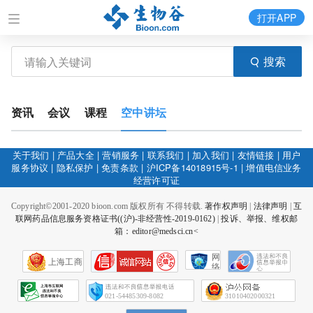
打开APP
搜索
资讯
会议
课程
空中讲坛
关于我们
|
产品大全
|
营销服务
|
联系我们
|
加入我们
|
友情链接
|
用户
服务协议
|
隐私保护
|
免责条款
|
沪ICP备14018915号-1
|
增值电信业务
经营许可证
Copyright©2001-2020 bioon.com 版权所有 不得转载.
著作权声明
|
法律声明
|
互
联网药品信息服务资格证书((沪)-非经营性-2019-0162)
|
投诉、举报、维权邮
箱：editor@medsci.cn<
网
上海工商
络
社
会
征
021-54485309-8082
31010402000321
信