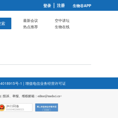
注册
登录
生物谷APP
最新会议
空中讲坛
搜索
热点推荐
生物在线
4018915号-1
|
增值电信业务经营许可证
)
|
投诉、举报、维权邮箱：editor@medsci.cn<
31010402000321