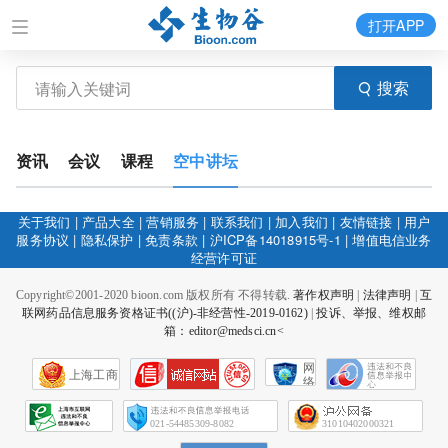
打开APP
搜索
资讯
会议
课程
空中讲坛
关于我们
|
产品大全
|
营销服务
|
联系我们
|
加入我们
|
友情链接
|
用户
服务协议
|
隐私保护
|
免责条款
|
沪ICP备14018915号-1
|
增值电信业务
经营许可证
Copyright©2001-2020 bioon.com 版权所有 不得转载.
著作权声明
|
法律声明
|
互
联网药品信息服务资格证书((沪)-非经营性-2019-0162)
|
投诉、举报、维权邮
箱：editor@medsci.cn<
网
上海工商
络
社
会
征
021-54485309-8082
31010402000321
信