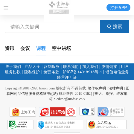
打开APP
搜索
资讯
会议
课程
空中讲坛
关于我们
|
产品大全
|
营销服务
|
联系我们
|
加入我们
|
友情链接
|
用户
服务协议
|
隐私保护
|
免责条款
|
沪ICP备14018915号-1
|
增值电信业务
经营许可证
Copyright©2001-2020 bioon.com 版权所有 不得转载.
著作权声明
|
法律声明
|
互
联网药品信息服务资格证书((沪)-非经营性-2019-0162)
|
投诉、举报、维权邮
箱：editor@medsci.cn<
网
上海工商
络
社
会
征
021-54485309-8082
31010402000321
信