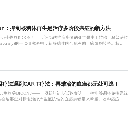
自闭症的重复性行为特征。在人类中，Shank3
mmun：抑制核糖体再生是治疗多阶段癌症的新方法
4日讯 /生物谷BIOON /——近90%的癌症患者的死亡是由于转移。乌普萨拉
la University)的一项研究表明，新核糖体的合成有助于癌细胞转移。核糖体
的细胞成分。该研究结果为晚期癌症的新治疗策略开辟了新的可能性，
ature Communications》杂志上。当肿瘤进展到晚期时，它们会分化，
性，并失去原始组织的特征
基因疗法遇到CAR T疗法：再难治的血癌都无处可逃！
日讯 /生物谷BIOON /——一项新的初步试验表明，一种能够调整免疫系统
能会给那些对标准治疗产生抵抗性的血癌患者带来希望。这种癌症被称
瘤，起源于某些白细胞。目前这种疾病还无法治愈，但有一些治疗方法
与这种疾病共存多年。然而，大多数人的病情最终会进展，同时有些人
法根本没有反应。这项新研究涉及33名这样的患者:他们通常接受了7到