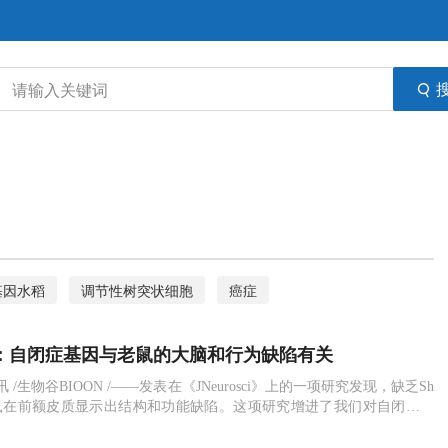
基因水稻
调节性树突状细胞
癌症
转移
皮肤细胞
转基因
核糖体再生
抗癌
sci：自闭症基因与老鼠的大脑和行为缺陷有关
结直肠癌
精准医疗
血癌
大脑
日讯 /生物谷BIOON /——发表在《JNeurosci》上的一项研究发现，缺乏Sh
老鼠在前额皮质显示出结构和功能缺陷。这项研究增进了我们对自闭症谱
遗传风险因素之一的理解。Shank3突变在患有自闭症和相关发育障碍
。先前的动物研究表明，Shank3和基底神经节功能障碍之间存在关