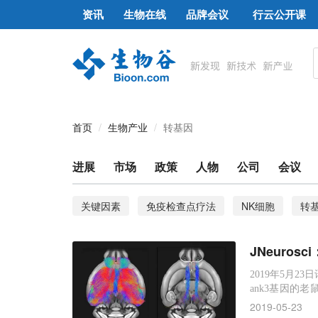
资讯
生物在线
品牌会议
行云公开课
首页
生物产业
转基因
进展
市场
政策
人物
公司
会议
关键因素
免疫检查点疗法
NK细胞
转
过继性T细胞免疫疗法
肿瘤代谢
靶点
JNeuro
行为缺陷
自闭症基因
CAR T
基因疗法
2019年5月23
ank3基因的
系障碍最常见的
2019-05-23
的人群中很常见