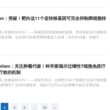
mmun：突破！靶向这11个促转移基因可完全抑制癌细胞转
6日讯 /生物谷BIOON /——转移是癌症最致命的原因，而目前的治疗策略却
限速步骤。过去我们知道肿瘤细胞进入血液（也叫作内渗）的能力高度
胞体内的移动能力，这使得这个过程成为了极具吸引力的抗肿瘤靶标。
issa Fabrizio为了系统性研究影响肿瘤细胞在体内肿瘤微环境中运动能力
阿尔伯塔大学肿瘤学系等单位的研究人员基于鸡胚中人肿瘤转
etabolism：关注肿瘤代谢！科学家揭示过继性T细胞免疫疗
疗效的机制
6日讯 /生物谷BIOON /——本研究亮点：过继性CD4+T细胞疗法治疗患肿瘤
起肿瘤中广泛的代谢改变；免疫疗法可以引起肿瘤中缺乏谷胱甘肽并产
损伤；TNF-α和化疗协同作用可以通过NADPH氧化酶提高肿瘤中的ROS
的ROS水平可以削弱过继性T细胞疗法的疗效。图片来源： Phil Jone
otograp
4
5
6
...
36
>