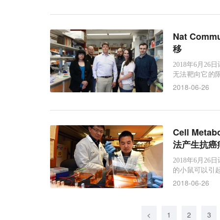
Nat Co
移
2018年6月2
无法靶向它的
依赖于肿瘤细
2018-06-26
图片来源：Mel
的基因，来自
Cell M
法产生抗癌
2018年6月2
的小鼠可以引
生氧化性DNA
2018-06-26
水平；降低肿瘤中
s, AU Senior Ph
<
1
2
3