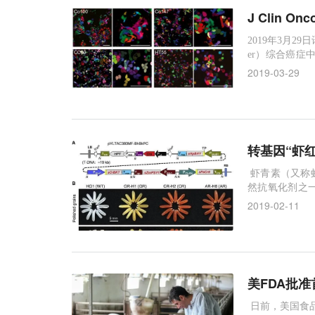
J Clin
2019年3月29
er）综合癌症
分析，结果找到
2019-03-29
nal of Cl
图片来源：Journal
转基因“虾
虾青素（又称
然抗氧化剂之
高等植物中无
2019-02-11
氧化性较强的
的粮食作物水稻
在期刊《
美FDA批
日前，美国食品和