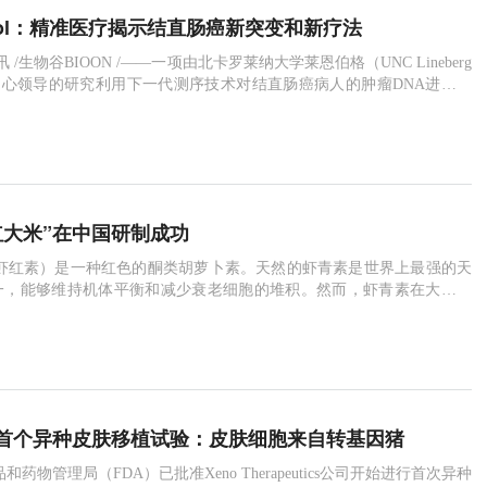
 Oncol：精准医疗揭示结直肠癌新突变和新疗法
日讯 /生物谷BIOON /——一项由北卡罗莱纳大学莱恩伯格（UNC Lineberg
中心领导的研究利用下一代测序技术对结直肠癌病人的肿瘤DNA进行了
了和不同的生存期及治疗结果相关的基因突变。这项研究发表在《Jour
inical Oncology》上，将帮助找出更有效地治疗不同种类的结直肠癌的策略。
 of Cl
红大米”在中国研制成功
虾红素）是一种红色的酮类胡萝卜素。天然的虾青素是世界上最强的天
一，能够维持机体平衡和减少衰老细胞的堆积。然而，虾青素在大多数
法产生，只在一些藻类和酵母产生。因此在平时的膳食中，人们获取抗
虾青素的途径非常少。华南农业大学通过转基因技术，将虾青素与常见
相结合，研制出了富含虾青素的“虾红大米”。该成果于2018年11月发表
准首个异种皮肤移植试验：皮肤细胞来自转基因猪
药物管理局（FDA）已批准Xeno Therapeutics公司开始进行首次异种