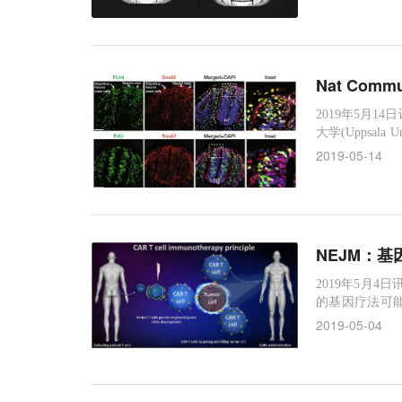
联，这可能导致
Nat Co
2019年5月1
大学(Uppsa
是产生蛋白质
2019-05-14
于近日发表在《N
变得更具侵略
NEJM：
2019年5月4
的基因疗法可
为多发性骨髓
2019-05-04
可以帮助人们
对现有的治疗方
8轮不同