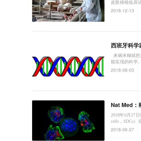
皮肤移植临床
作为严重烧伤的治疗
2018-12-13
自转基因猪的
示，此前，这
西班牙科学
来碗米糊就把
能实现的科学
种廉价的替代
2018-08-03
防性用药可显着
中的民众来说，
Nat M
2018年6月27日
cells，S
用。研究调节SDC
2018-06-27
将提供新的治疗
员研究了人黑