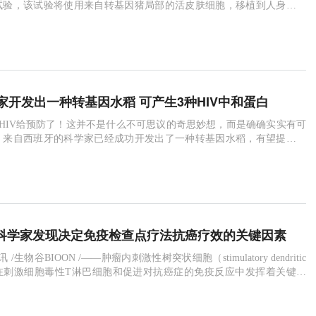
试验，该试验将使用来自转基因猪局部的活皮肤细胞，移植到人身上，
方法。Xeno Therapeutics旗下具有生物活性的Xeno-Skin产品由取
真皮和表皮组织层组成，在经过完全消毒后可移植到人身上。该公司表
些动物的病毒病原体一直是使用猪
家开发出一种转基因水稻 可产生3种HIV中和蛋白
HIV给预防了！这并不是什么不可思议的奇思妙想，而是确确实实有可
。来自西班牙的科学家已经成功开发出了一种转基因水稻，有望提供一
品，来生产可预防艾滋病的药物。诚然，口服抗病毒药物用作暴露前预
降低HIV感染的风险。然而，对于生活在贫困或发展中国家处于危险之
价格是一个大问题。来自西班牙莱里达大学与巴塞罗那irsica
ed：科学家发现决定免疫检查点疗法抗癌疗效的关键因素
讯 /生物谷BIOON /——肿瘤内刺激性树突状细胞（stimulatory dendritic
DCs）在刺激细胞毒性T淋巴细胞和促进对抗癌症的免疫反应中发挥着关键作
s在肿瘤微环境（tumor microenvironment，TME）中富集情况的机理
策略。图片来源：NIH为此，来自加州大学旧金山分校等机构的研究人
素瘤