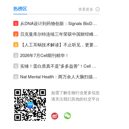
热榜区
查看更多
从DNA设计到药物创新：Signals BioDesign如何重塑分子生物学研发生态！
1
贝克曼库尔特连续三年荣获中国财经峰会三项大奖！
2
【人工耳蜗技术解读】不止听见，更要听见未来 ---- 智能耳蜗，开启人工耳蜗技术新纪元！
3
2026年7月Cell期刊精华！
4
实锤！蛋白质真不是"多多益善"！Cell Press Blue：适度限蛋白，反而拉长健康寿命！
5
Nat Mental Health：两万余人大脑扫描刷新抑郁脑科学认知！抑郁不只是情绪病，视觉、运动脑区同步受损！
6
如需了解生物行业更多信息
请关注我们其他的社交平台