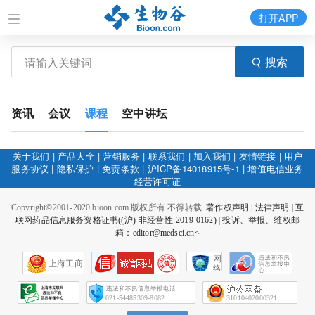
打开APP
搜索
资讯
会议
课程
空中讲坛
关于我们
|
产品大全
|
营销服务
|
联系我们
|
加入我们
|
友情链接
|
用户
服务协议
|
隐私保护
|
免责条款
|
沪ICP备14018915号-1
|
增值电信业务
经营许可证
Copyright©2001-2020 bioon.com 版权所有 不得转载.
著作权声明
|
法律声明
|
互
联网药品信息服务资格证书((沪)-非经营性-2019-0162)
|
投诉、举报、维权邮
箱：editor@medsci.cn<
网
上海工商
络
社
会
征
021-54485309-8082
31010402000321
信