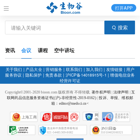
打开APP
搜索
资讯
会议
课程
空中讲坛
关于我们
|
产品大全
|
营销服务
|
联系我们
|
加入我们
|
友情链接
|
用户
服务协议
|
隐私保护
|
免责条款
|
沪ICP备14018915号-1
|
增值电信业务
经营许可证
Copyright©2001-2020 bioon.com 版权所有 不得转载.
著作权声明
|
法律声明
|
互
联网药品信息服务资格证书((沪)-非经营性-2019-0162)
|
投诉、举报、维权邮
箱：editor@medsci.cn<
网
上海工商
络
社
会
征
021-54485309-8082
31010402000321
信