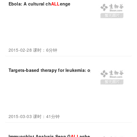
Ebola: A cultural ch
ALL
enge
2015-02-28 课时：6分钟
Targets-based therapy for leukemia: opportunity and ch
AL
2015-03-03 课时：41分钟
Immunoblot Analysis Sean G
ALL
agher(UVP,LLC)and Deb Ch