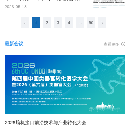
剂，身边有人用比自己觉得考试难影响
2026-05-18
更大
<
1
2
3
4
...
50
>
最新会议
查看更多
2026脑机接口前沿技术与产业转化大会