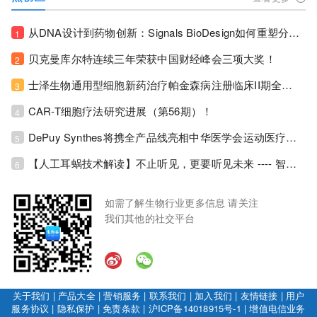
从DNA设计到药物创新：Signals BioDesign如何重塑分子生物学研发生态！
1
贝克曼库尔特连续三年荣获中国财经峰会三项大奖！
2
士泽生物通用型细胞新药治疗帕金森病注册临床II期全部入组完成！
3
CAR-T细胞疗法研究进展（第56期）！
4
DePuy Synthes将携全产品线亮相中华医学会运动医疗分会大会，加码布局中国运动医学创新赛道！
5
【人工耳蜗技术解读】不止听见，更要听见未来 ---- 智能耳蜗，开启人工耳蜗技术新纪元！
6
如需了解生物行业更多信息 请关注
我们其他的社交平台
关于我们
|
产品大全
|
营销服务
|
联系我们
|
加入我们
|
友情链接
|
用户
服务协议
|
隐私保护
|
免责条款
|
沪ICP备14018915号-1
|
增值电信业务