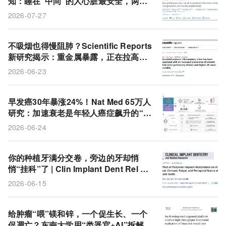
知：睡在“中间”的人心脏最安全，两头
都是坑
2026-07-27
不吸烟也得慢阻肺？Scientific Reports
新研究揭示：重金属暴露，正在拉高慢
阻肺患病与死亡风险
2026-06-23
早发癌30年暴涨24%！Nat Med 65万人
研究：加速衰老是年轻人癌症飙升的“隐
形推手”
2026-06-24
你的种植牙满分交卷，旁边的牙却悄
悄“挂科”了 | Clin Implant Dent Rel Re
s
2026-06-15
给肿瘤“喂”镁和锌，一个促生长、一个
促凋亡？东南大学用“类器官+AI”拆解可