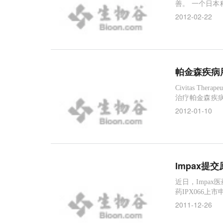
善。 一个日
颤抖，无法控
2012-02-22
猴子运动控制
动，其运动机能得
帕金森疾病用
Civitas T
治疗帕金森疾病
病引起的运动波
2012-01-10
的例子浓度。
Impax提
近日，Impa
药IPX066上
体内持续保持左
2011-12-26
个IPX066开放
申请说明公司