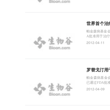
域具有调节运
世界首个治疗
帕金森病基金会宣布罗
A批准用于治疗早期和进展期帕金
形式持续给药，
2012-04-11
题，造成药物
其药物的疗效
罗替戈汀用
帕金森病基金会宣布罗
已通过FDA批
肤贴片的形式持
2012-04-09
制造问题，造
收，降低其药