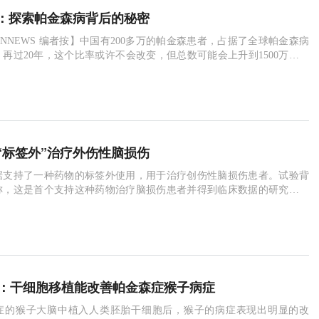
：探索帕金森病背后的秘密
OONNEWS 编者按】中国有200多万的帕金森患者，占据了全球帕金森病
再过20年，这个比率或许不会改变，但总数可能会上升到1500万人。
帕金森感到无力，科研工作者寻找它背后的发病机理已经耗费了一个多
教授一直探索帕金森背后的秘密，他从事帕金森病理机制研究的已经有2
病研究领域发表的高水平文章达260篇，引用次数超3500次。
“标签外”治疗外伤性脑损伤
据支持了一种药物的标签外使用，用于治疗创伤性脑损伤患者。试验背
称，这是首个支持这种药物治疗脑损伤患者并得到临床数据的研究。金
ntadine），一种广泛用于帕金森病的药物，试验中被用于脑外伤患者的恢
似乎还能加快患者的恢复速度，彭博社报道。 该项研究由美国国立卫生
）支持，其结果令人印象深刻。
ells：干细胞移植能改善帕金森症猴子病症
症的猴子大脑中植入人类胚胎干细胞后，猴子的病症表现出明显的改