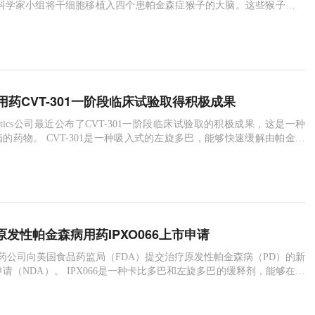
本科学家小组将干细胞移植入四个患帕金森症猴子的大脑。这些猴子四肢
制自己的身体，呈现典型的帕金森症状。在植入干细胞后约3个月，这些
能力开始得到改善；大约在移植后6个月，这些猴子能绕着它们的笼子走
到明显改善，京都大学副教授Jun Takahashi对法新社记者说。
药CVT-301一阶段临床试验取得积极成果
herapeutics公司最近公布了CVT-301一阶段临床试验取的积极成果，这是一种
的药物。 CVT-301是一种吸入式的左旋多巴，能够快速缓解由帕金森
动。 在试验中CVT-031通过吸入式输送到肺部能够显著提高左旋多巴
药代动力学特性说明了其有很好的疗效。
交原发性帕金森病用药IPXO066上市申请
x医药公司向美国食品药监局（FDA）提交治疗原发性帕金森病（PD）的新
市申请（NDA）。 IPX066是一种卡比多巴和左旋多巴的缓释剂，能够在人
旋多巴的离子浓度。 此次新药申请的数据来自于3个三期可控研究和2
研究（早期和晚期）。 Impax医药公司的董事长Michael Nestor说：“此次
将致力于神经类药物的研发。