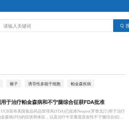
猴子
诱导性多能干细胞
帕金森疾病
Neupro
乐卫东
不宁腿综合征
外伤性脑损伤
贴剂用于治疗帕金森病和不宁腿综合征获FDA批准
日，UCB宣布美国食品药品管理局(FDA)已批准Neupro(罗替戈汀)用于治疗
金森病(PD)的症状和体征，以及治疗中至重度原发性不宁腿综合征(RL
ro是一种多巴胺激动剂的透皮贴剂，据称可持续释放药物。 作为一种PD治疗
ro的作用机制与其对尾壳核内多巴胺受体的刺激作用有关，大脑尾壳核区