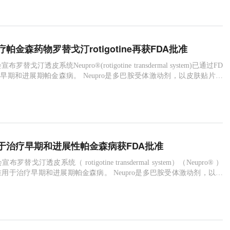
动的功能。
帕金森药物罗替戈汀rotigotine再获FDA批准
替戈汀透皮系统Neupro®(rotigotine transdermal system)已通过FD
森病。 Neupro是多巴胺受体激动剂，以皮肤贴片的
在2007年被批准作为治疗早期帕金森病的药物。2008年因为制造问
结晶而被召回。结晶不引起毒副作用，但可通过皮肤被人体吸收，降低
。
于治疗早期和进展性帕金森病获FDA批准
替戈汀透皮系统（ rotigotine transdermal system）（Neupro® ）
准用于治疗早期和进展期帕金森病。 Neupro是多巴胺受体激动剂，以皮
续给药，在2007年被批准作为治疗早期帕金森病的药物。2008年因为
成药物结晶而被召回。结晶不引起毒副作用，但可通过皮肤被人体吸
物的疗效。