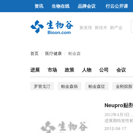
资讯
生物在线
品牌会议
行云公开课
首页
医疗健康
帕金森
进展
市场
政策
人物
公司
会议
罗替戈汀
帕金森病
帕金森症
金刚烷胺
胚胎干细胞
生物谷专访
特发性帕金森病
Neupro
2012年4月3
进展期特发性帕
S)。Neup
2012-04-17
药物，Neup