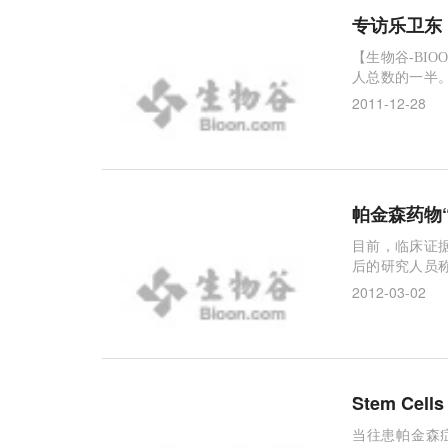
专访乐卫东
【生物谷-BI
人总数的一半。
医生们依然对
2011-12-28
世纪。 乐卫东
5年。在帕金森
帕金森药物
目前，临床证
后的研究人员
刚烷胺（ama
2012-03-02
复。此外，它
研究院（NIH
Stem C
当往患帕金森