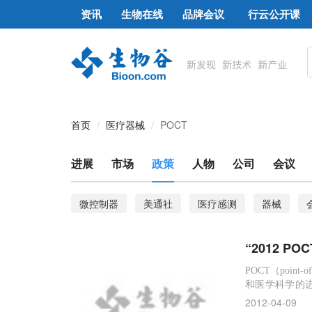
资讯
生物在线
品牌会议
行云公开课
首页
医疗器械
POCT
进展
市场
政策
人物
公司
会议
微控制器
美通社
医疗感测
器械
“2012 
POCT（poin
和医学科学的
单化、报告结果
2012-04-09