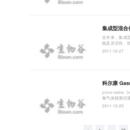
众多企业带来
集成型混合
近年来，集成
能及灵活性、
用串行总线(U
2011-12-27
宽范围的高性
科尔康 Ga
p{text-indent: 2em;} 上海2011年12月23日电 /美通社亚洲/ -- 科尔
氢气体探测仪
水员的生命安
2011-12-23
它有可能渗入