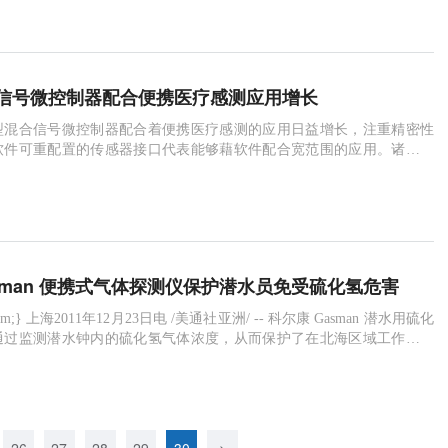
了无限商机。
信号微控制器配合便携医疗感测应用增长
型混合信号微控制器配合着便携医疗感测的应用日益增长，注重精密性
软件可重配置的传感器接口代表能够藉软件配合宽范围的应用。诸如通
SB)及液晶显示器(LCD)驱动器等多种接口确保此方案能够快速地集成至
价比应用，而片外元器件数量极少。
sman 便携式气体探测仪保护潜水员免受硫化氢危害
康 Gasman 潜水用硫化
通过监测潜水钟内的硫化氢气体浓度，从而保护了在北海区域工作的潜
全。 长此以来，潜水行业一直都受到海底作业区的硫化氢气体的危害，
到潜水钟里，给潜水员的生命安全造成威胁。