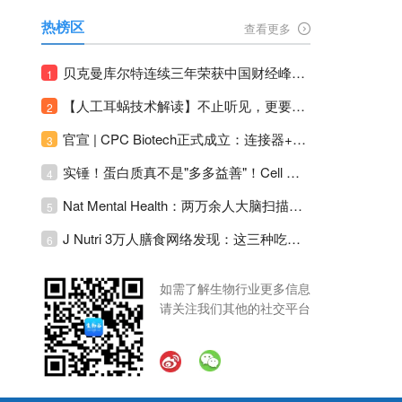
热榜区
查看更多
贝克曼库尔特连续三年荣获中国财经峰会三项大奖！
1
【人工耳蜗技术解读】不止听见，更要听见未来 ---- 智能耳蜗，开启人工耳蜗技术新纪元！
2
官宣 | CPC Biotech正式成立：连接器+泵+传感器，整合生物制药流体管理解决方案！
3
实锤！蛋白质真不是"多多益善"！Cell Press Blue：适度限蛋白，反而拉长健康寿命！
4
Nat Mental Health：两万余人大脑扫描刷新抑郁脑科学认知！抑郁不只是情绪病，视觉、运动脑区同步受损！
5
J Nutri 3万人膳食网络发现：这三种吃饭模式直接决定心血管风险与寿命长短！
6
如需了解生物行业更多信息
请关注我们其他的社交平台