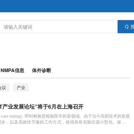
NMPA信息
体外诊断
会议
产业
POCT产业发展论坛”将于6月在上海召开
t-of-care testing）即时检验是检验医学的新领域。由于当今高新技术的发展
进步，以及高效快节奏的工作方式，使得具有实验仪器小型化、操作简
即时化的POCT越来越受到了人们的青睐。 POCT市场的高速发展，为