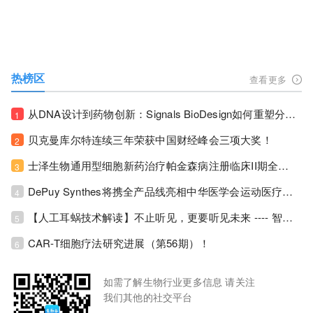
热榜区
查看更多
从DNA设计到药物创新：Signals BioDesign如何重塑分子生物学研发生态！
1
贝克曼库尔特连续三年荣获中国财经峰会三项大奖！
2
士泽生物通用型细胞新药治疗帕金森病注册临床II期全部入组完成！
3
DePuy Synthes将携全产品线亮相中华医学会运动医疗分会大会，加码布局中国运动医学创新赛道！
4
【人工耳蜗技术解读】不止听见，更要听见未来 ---- 智能耳蜗，开启人工耳蜗技术新纪元！
5
CAR-T细胞疗法研究进展（第56期）！
6
如需了解生物行业更多信息 请关注
我们其他的社交平台