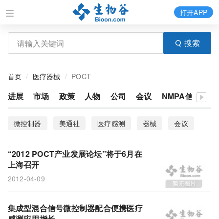
打开APP
搜索
首页
医疗器械
POCT
进展
市场
政策
人物
公司
会议
NMPA信息
体
微控制器
美通社
医疗感测
器械
会议
产业
“2012 POCT产业发展论坛”将于6月在
上海召开
2012-04-09
集成型混合信号微控制器配合便携医疗
感测应用增长