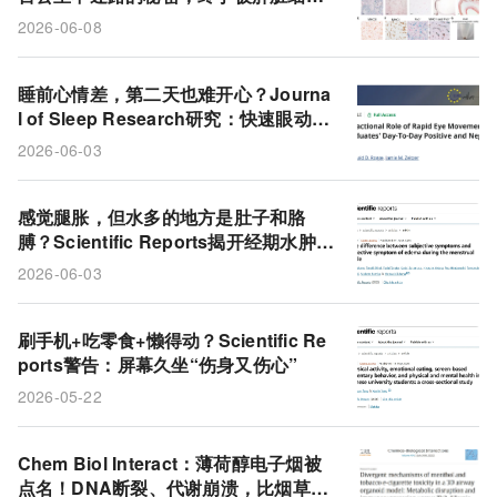
解开
2026-06-08
睡前心情差，第二天也难开心？Journa
l of Sleep Research研究：快速眼动睡
眠是情绪与睡眠双向拖累的幕后推手
2026-06-03
感觉腿胀，但水多的地方是肚子和胳
膊？Scientific Reports揭开经期水肿的
错位真相
2026-06-03
刷手机+吃零食+懒得动？Scientific Re
ports警告：屏幕久坐“伤身又伤心”
2026-05-22
Chem Biol Interact：薄荷醇电子烟被
点名！DNA断裂、代谢崩溃，比烟草味