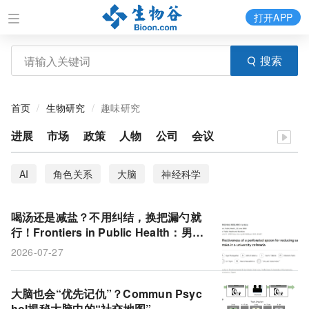
打开APP
搜索
首页
生物研究
趣味研究
进展
市场
政策
人物
公司
会议
AI
角色关系
大脑
神经科学
喝汤还是减盐？不用纠结，换把漏勺就
行！Frontiers in Public Health：男女
盐摄入均降超两成，饱腹感美味度不变
2026-07-27
大脑也会“优先记仇”？Commun Psyc
hol揭秘大脑中的“社交地图”