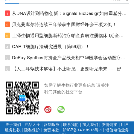
从DNA设计到药物创新：Signals BioDesign如何重塑分子生物学研发生态！
1
贝克曼库尔特连续三年荣获中国财经峰会三项大奖！
2
士泽生物通用型细胞新药治疗帕金森病注册临床II期全部入组完成！
3
CAR-T细胞疗法研究进展（第56期）！
4
DePuy Synthes将携全产品线亮相中华医学会运动医疗分会大会，加码布局中国运动医学创新赛道！
5
【人工耳蜗技术解读】不止听见，更要听见未来 ---- 智能耳蜗，开启人工耳蜗技术新纪元！
6
如需了解生物行业更多信息 请关注
我们其他的社交平台
关于我们
|
产品大全
|
营销服务
|
联系我们
|
加入我们
|
友情链接
|
用户
服务协议
|
隐私保护
|
免责条款
|
沪ICP备14018915号-1
|
增值电信业务