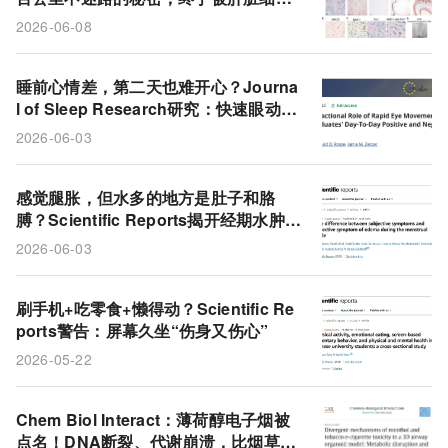
解开
2026-06-08
睡前心情差，第二天也难开心？Journa
l of Sleep Research研究：快速眼动睡
眠是情绪与睡眠双向拖累的幕后推手
2026-06-03
感觉腿胀，但水多的地方是肚子和胳
膊？Scientific Reports揭开经期水肿的
错位真相
2026-06-03
刷手机+吃零食+懒得动？Scientific Re
ports警告：屏幕久坐“伤身又伤心”
2026-05-22
Chem Biol Interact：薄荷醇电子烟被
点名！DNA断裂、代谢崩溃，比烟草味