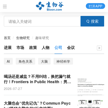
打开APP
搜索
首页
生物研究
趣味研究
进展
市场
政策
人物
公司
会议
AI
角色关系
大脑
神经科学
喝汤还是减盐？不用纠结，换把漏勺就
行！Frontiers in Public Health：男女
盐摄入均降超两成，饱腹感美味度不变
2026-07-27
大脑也会“优先记仇”？Commun Psyc