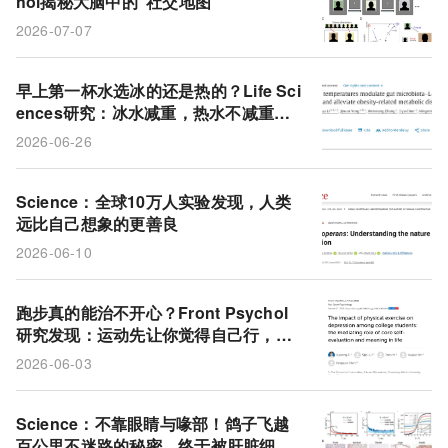
hol揭秘大脑中的“社交地图”
2026-07-07
早上第一杯水选冰的还是热的？Life Sci
ences研究：冰水减重，热水不减重但
一样改善代谢
2026-06-26
Science：全球10万人实验发现，人类
远比自己想象的更善良
2026-06-10
跑步真的能治不开心？Front Psychol
研究发现：运动先让你觉得自己行，再
让你觉得活着有意思，最后把抑郁降下
2026-06-03
来
Science：不靠眼睛与喙部！鸽子飞越
百公里不迷路的秘密，终于被肝脏细胞