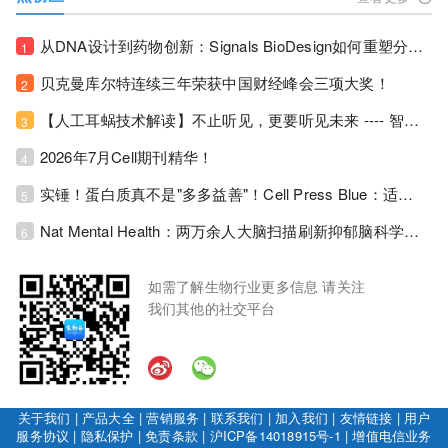
从DNA设计到药物创新：Signals BioDesign如何重塑分子生物学研发生态！
1
贝克曼库尔特连续三年荣获中国财经峰会三项大奖！
2
【人工耳蜗技术解读】不止听见，更要听见未来 ---- 智能耳蜗，开启人工耳蜗技术新纪元！
3
2026年7月Cell期刊精华！
4
实锤！蛋白质真不是"多多益善"！Cell Press Blue：适度限蛋白，反而拉长健康寿命！
5
Nat Mental Health：两万余人大脑扫描刷新抑郁脑科学认知！抑郁不只是情绪病，视觉、运动脑区同步受损！
6
如需了解生物行业更多信息 请关注
我们其他的社交平台
关于我们
|
产品大全
|
营销服务
|
联系我们
|
加入我们
|
友情链接
|
用户
服务协议
|
隐私保护
|
免责条款
|
沪ICP备14018915号-1
|
增值电信业务