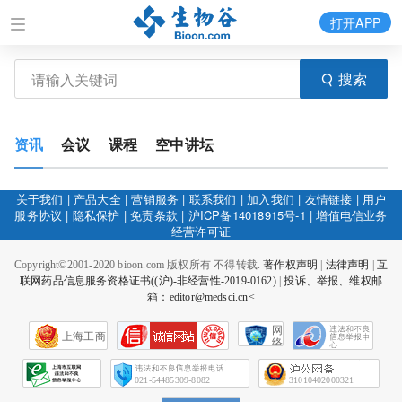
打开APP
搜索
资讯
会议
课程
空中讲坛
关于我们
|
产品大全
|
营销服务
|
联系我们
|
加入我们
|
友情链接
|
用户
服务协议
|
隐私保护
|
免责条款
|
沪ICP备14018915号-1
|
增值电信业务
经营许可证
Copyright©2001-2020 bioon.com 版权所有 不得转载.
著作权声明
|
法律声明
|
互
联网药品信息服务资格证书((沪)-非经营性-2019-0162)
|
投诉、举报、维权邮
箱：editor@medsci.cn<
网
上海工商
络
社
会
征
021-54485309-8082
31010402000321
信