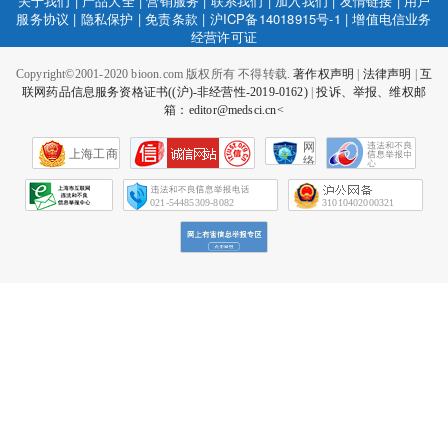
关于我们
|
产品大全
|
营销服务
|
联系我们
|
加入我们
|
友情链接
|
用户
服务协议
|
隐私保护
|
免责条款
|
沪ICP备14018915号-1
|
增值电信业务
经营许可证
Copyright©2001-2020 bioon.com 版权所有 不得转载.
著作权声明
|
法律声明
|
互
联网药品信息服务资格证书((沪)-非经营性-2019-0162)
|
投诉、举报、维权邮
箱：editor@medsci.cn<
网
上海工商
络
社
会
征
021-54485309-8082
31010402000321
信
网