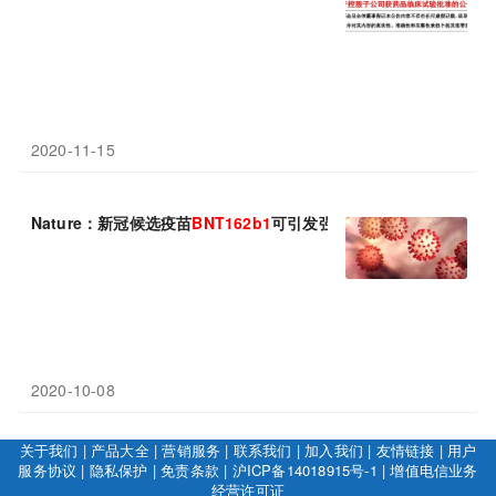
2020-11-15
Nature：新冠候选疫苗
BNT162
b
1
可引发强劲的人体抗体反应和T
2020-10-08
关于我们
|
产品大全
|
营销服务
|
联系我们
|
加入我们
|
友情链接
|
用户
服务协议
|
隐私保护
|
免责条款
|
沪ICP备14018915号-1
|
增值电信业务
经营许可证