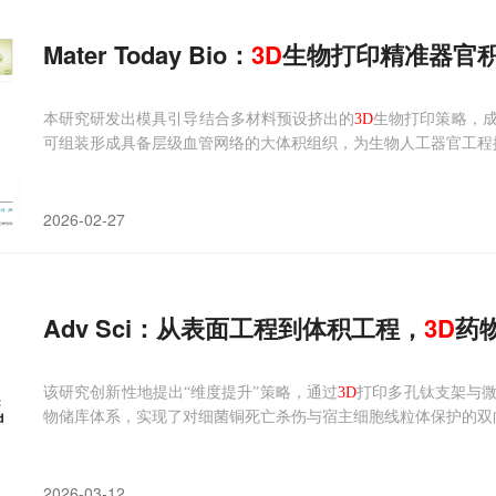
Mater Today Bio：
3D
生物打印精准器官
本研究研发出模具引导结合多材料预设挤出的
3D
生物打印策略，
可组装形成具备层级血管网络的大体积组织，为生物人工器官工程
2026-02-27
Adv Sci：从表面工程到体积工程，
3D
药
该研究创新性地提出“维度提升”策略，通过
3D
打印多孔钛支架与
物储库体系，实现了对细菌铜死亡杀伤与宿主细胞线粒体保护的双
2026-03-12