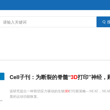
Cell子刊：为断裂的脊髓“
3D
打印”神经，
该研究提出一种剪切应力驱动的生物
3D
打印新策略—NEAT，N
显的运动功能恢复。