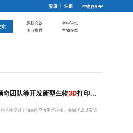
注册
登录
生物谷APP
最新会议
空中讲坛
搜索
热点推荐
生物在线
顾奇团队等开发新型生物
3D
打印技术，实现脊
EAT植入物促进了轴突的显著重新连接、突触形成以及明