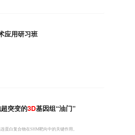
术应用研习班
胞超突变的
3D
基因组“油门”
连蛋白复合物在SHM靶向中的关键作用。