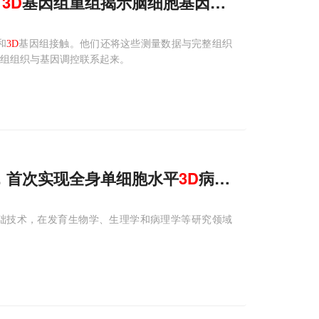
：
3D
基因组重组揭示脑细胞基因调控崩塌
和
3D
基因组接触。他们还将这些测量数据与完整组织
组组织与基因调控联系起来。
限，首次实现全身单细胞水平
3D
病理分析
础技术，在发育生物学、生理学和病理学等研究领域