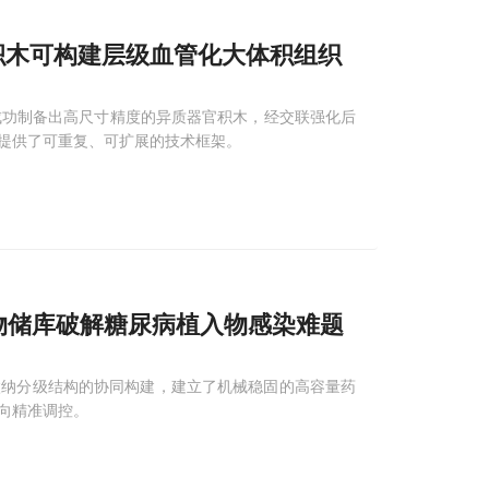
积木可构建层级血管化大体积组织
成功制备出高尺寸精度的异质器官积木，经交联强化后
提供了可重复、可扩展的技术框架。
物储库破解糖尿病植入物感染难题
微纳分级结构的协同构建，建立了机械稳固的高容量药
向精准调控。