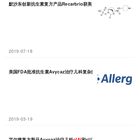
默沙东创新抗生素复方产品Recarbrio获美国FDA批准，治疗cUTI
2019-07-18
美国FDA批准抗生素Avycaz治疗儿科复杂腹腔感染(
cIAI
)和复杂尿路
2019-03-19
艾尔建复方新品Avycaz治疗儿科
cIAI
和cUTI在美国进入正式审查