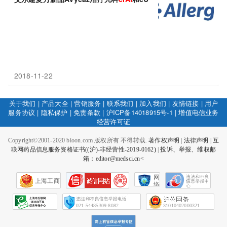
2018-11-22
关于我们
|
产品大全
|
营销服务
|
联系我们
|
加入我们
|
友情链接
|
用户
服务协议
|
隐私保护
|
免责条款
|
沪ICP备14018915号-1
|
增值电信业务
经营许可证
Copyright©2001-2020 bioon.com 版权所有 不得转载.
著作权声明
|
法律声明
|
互
联网药品信息服务资格证书((沪)-非经营性-2019-0162)
|
投诉、举报、维权邮
箱：editor@medsci.cn<
网
上海工商
络
社
会
征
021-54485309-8082
31010402000321
信
网