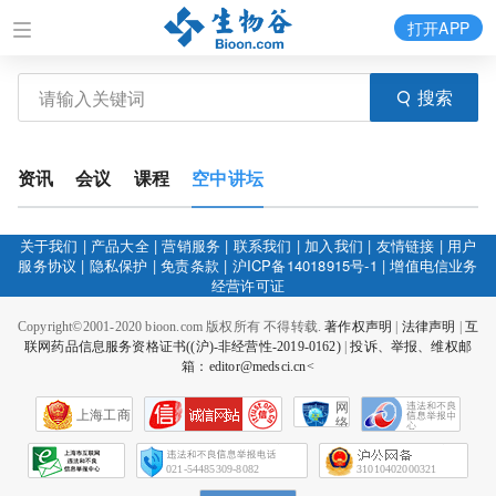
打开APP
搜索
资讯
会议
课程
空中讲坛
关于我们
|
产品大全
|
营销服务
|
联系我们
|
加入我们
|
友情链接
|
用户
服务协议
|
隐私保护
|
免责条款
|
沪ICP备14018915号-1
|
增值电信业务
经营许可证
Copyright©2001-2020 bioon.com 版权所有 不得转载.
著作权声明
|
法律声明
|
互
联网药品信息服务资格证书((沪)-非经营性-2019-0162)
|
投诉、举报、维权邮
箱：editor@medsci.cn<
网
上海工商
络
社
会
征
021-54485309-8082
31010402000321
信