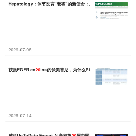
Hepatology：体节发育“老将”的新使命：上海交通大学沈柏用等团
2026-07-05
获批EGFR ex
20
ins的伏美替尼，为什么PACC和ex
20
ins突变需
2026-07-14
威科UpToDate Expert AI亮相第
20
届中国医院院长年会