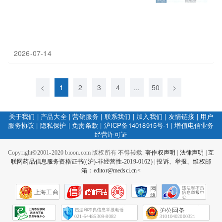
2026-07-14
<
1
2
3
4
...
50
>
关于我们
|
产品大全
|
营销服务
|
联系我们
|
加入我们
|
友情链接
|
用户
服务协议
|
隐私保护
|
免责条款
|
沪ICP备14018915号-1
|
增值电信业务
经营许可证
Copyright©2001-2020 bioon.com 版权所有 不得转载.
著作权声明
|
法律声明
|
互
联网药品信息服务资格证书((沪)-非经营性-2019-0162)
|
投诉、举报、维权邮
箱：editor@medsci.cn<
网
上海工商
络
社
会
征
021-54485309-8082
31010402000321