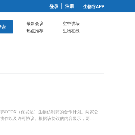
注册
登录
生物谷APP
最新会议
空中讲坛
搜索
热点推荐
生物在线
节剂BOTOX（保妥适）生物仿制药的合作计划。两家公
球协作以及许可协议。根据该协议的内容显示，两家公
区市场的监管批准。该交易包括
Mylan
向Revance支付2