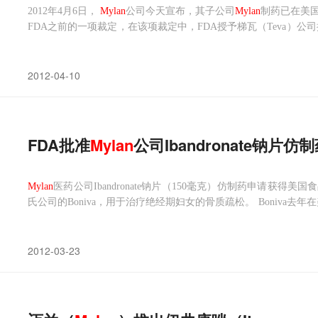
2012年4月6日，
Mylan
公司今天宣布，其子公司
Mylan
制药已在美
FDA之前的一项裁定，在该项裁定中，FDA授予梯瓦（Teva）公司拥有Pr
种用于治疗嗜睡症的药物，能够刺激大脑前中皮层的活动，由梯瓦旗下C
2012-04-10
FDA批准
Mylan
公司Ibandronate钠片仿
Mylan
医药公司Ibandronate钠片（150毫克）仿制药申请获得美国食
氏公司的Boniva，用于治疗绝经期妇女的骨质疏松。 Boniva去
仿制药正等待FDA的批准，这些药的总共年销售额高达1000亿美元
2012-03-23