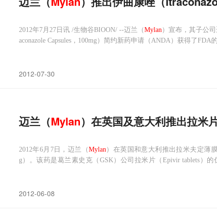
迈兰（
Mylan
）推出伊曲康唑（Itraconaz
2012年7月27日讯 /生物谷BIOON/ --迈兰（
Mylan
）宣布，其子公司
aconazole Capsules，100mg）简约新药申请（ANDA）获得了F
2012-07-30
迈兰（
Mylan
）在英国及意大利推出拉米片（
2012年6月7日，迈兰（
Mylan
）在英国和意大利推出拉米夫定薄膜包衣片（lamiv
g）。该药是葛兰素史克（GSK）公司拉米片（Epivir table
分，用于治疗成人及儿童HIV感染。 该产品是迈兰公司在欧洲推出
2012-06-08