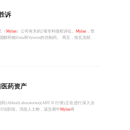
胜诉
兰（
Mylan
）公司有关的2项专利侵权诉讼。
Mylan
，世
Zetia和Vytorin的仿制药。 周五，纽瓦克联邦
明中称。
培医药资产
(AbbottLaboratories)(ABT.N:行情)正在进行深入洽
讨论阶段。消息人士称，该交易中
Mylan
将