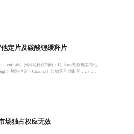
雷他定片及碳酸锂缓释片
armaceuticals）推出两种仿制药：1）5 mg规格地氯雷他
g-Plough）地洛他定（Clarinex）过敏药的仿制药；2）300
制药市场独占权应无效