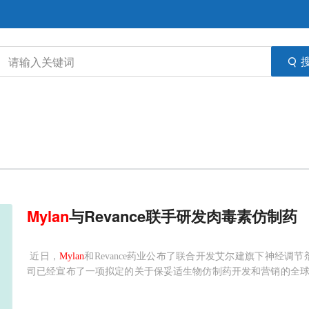
Mylan
与Revance联手研发肉毒素仿制药
近日，
Mylan
和Revance药业公布了联合开发艾尔建旗下神经调
司已经宣布了一项拟定的关于保妥适生物仿制药开发和营销的全
司将联合开发，并力争使得该药物最终获得在美国、欧洲和其他地
500万美元的预付款，并承诺在实现某些临床、监管