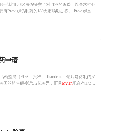
国哥伦比亚地区法院提交了对FDA的诉讼，以寻求推翻
ovigil仿制药的180天市场独占权。 Provigil是一
ephalon公司生产。
制药申请
品药监局（FDA）批准。 Ibandronate钠片是仿制的罗
年在美国的销售额接近5.2亿美元，而且
Mylan
现在有173个
。