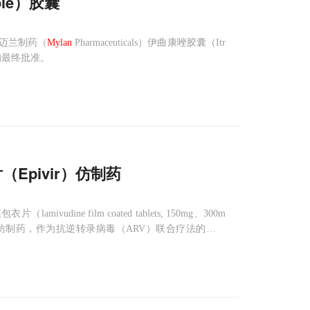
ole）胶囊
迈兰制药（
Mylan
Pharmaceuticals）伊曲康唑胶囊（Itr
DA的最终批准。
Epivir）仿制药
udine film coated tablets, 150mg、300m
ts）的仿制药，作为抗逆转录病毒（ARV）联合疗法的一部
的首个仿制版HIV药物，该公司称。