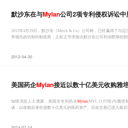
默沙东在与
Mylan
公司2项专利侵权诉讼中
2012年4月29日，默沙东（Merck & Co）公司称，已经赢得了与迈
界领先的仿制药制造商，之前正寻求推出默沙东公司利润肥厚的胆固醇药物
地方法院法官Jose L.Linares裁定
Mylan
公司败诉，默沙东公司在声
2012-04-30
美国药企
Mylan
接近以数十亿美元收购雅
知情消息人士透露，美国非专利药企
Mylan
(MYL.O:行情)与雅培制药
谈，以收购后者价值数十亿美元的医药资产。目前交易已进入最后
2014-07-14