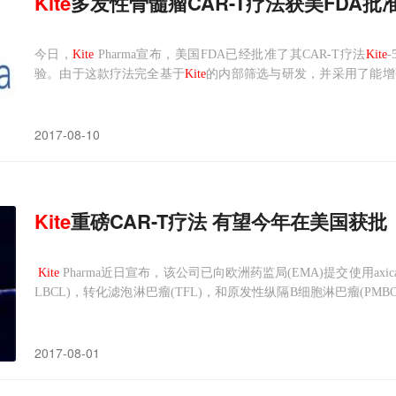
Kite
多发性骨髓瘤CAR-T疗法获美FDA批
今日，
Kite
Pharma宣布，美国FDA已经批准了其CAR-T疗法
Kite
验。由于这款疗法完全基于
Kite
的内部筛选与研发，并采用了能增
到了诸多分析师的关注。
Kite
-585计划用于多发性骨髓瘤的治
不受控制地增长，抑制骨髓其他细胞的诞生。这会带来
2017-08-10
Kite
重磅CAR-T疗法 有望今年在美国获批
Kite
Pharma近日宣布，该公司已向欧洲药监局(EMA)提交使用axicabt
LBCL)，转化滤泡淋巴瘤(TFL)，和原发性纵隔B细胞淋巴瘤(PM
植的癌症患者。此项申请是第一个向EMA提出的嵌合抗原受体T细胞(CAR-T)
2017-08-01