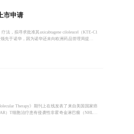
法上市申请
准其axicabtagene ciloleucel（KTE-C1
盟领先于诺华，因为诺华还未向欧洲药品管理局提交其
寻求欧盟批准axicabtagene cilol
lecular Therapy》期刊上在线发表了来自美国国家癌
CAR）T细胞治疗患有侵袭性非霍奇金淋巴瘤（NHL）
和
Kite
Pharma公司之间的合作研究和开发协议（CRAD