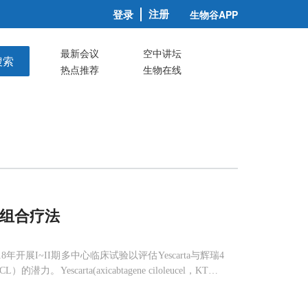
注册
登录
生物谷APP
最新会议
空中讲坛
搜索
热点推荐
生物在线
ab组合疗法
年开展I~II期多中心临床试验以评估Yescarta与辉瑞4
escarta(axicabtagene ciloleucel，KTE-C
巴瘤的CAR-T疗法，用于治疗对其他