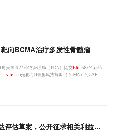
FDA颁发的优先审评资格。不久前，美国FDA也决定不对该创新疗法
申请，靶向BCMA治疗多发性骨髓瘤
布向美国食品药物管理局（FDA）提交
Kite
-585的新药
验。
Kite
-585是靶向B细胞成熟抗原（BCMA）的CAR-T
进展，这是
Kite
制药广泛的临床前开发工作的结果，包
效益评估草案，公开征求相关利益者意见