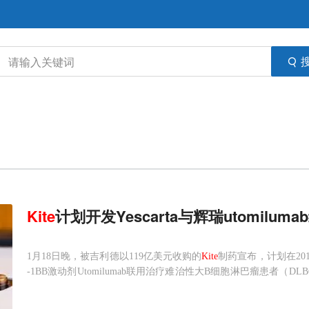
Kite
计划开发Yescarta与辉瑞utomilum
1月18日晚，被吉利德以119亿美元收购的
Kite
制药宣布，计划在2018
-1BB激动剂Utomilumab联用治疗难治性大B细胞淋巴瘤患者（DLBCL）的潜力。Y
10)是FDA批准的第二款CAR-T疗法，也是第一款针对非霍奇金淋