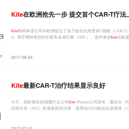
Kite
在欧洲抢先一步 提交首个CAR-T疗
Kite
制药称该公司向欧洲提交了首个嵌合抗原受体T细胞（CAR-T）疗法，拟寻求批
9）用于两种类型的非霍奇金淋巴瘤（NHL）。该申请使
Kite
在欧
白血病CAR-T疗法tisagenlecleucel-T（CTL019）的上市申请。
Kite
正
2017-08-02
Kite
最新CAR-T治疗结果显示良好
今天，国际领先的细胞疗法公司
Kite
Pharma公司宣布，最近在《Mo
症研究所（NCI）的最新研究结果，使用抗CD19嵌合抗原受体（
的患者（包括弥漫性大B细胞淋巴瘤，DLBCL）。该研究根据NCI
A），由NCI癌症中心研究
2017-07-21