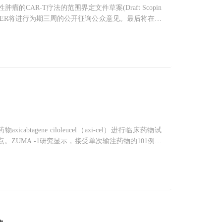
CAR-T疗法的范围界定文件草案(Draft Scopin
之前，ICER将进行为期三周的公开征询公众意见。最后将在20
(CTL-019，Novartis
tagene ciloleucel（axi-cel）进行临床药物试
。ZUMA -1研究显示，接受单次输注药物的101例患
该药物于上个月成为了欧洲第一个提交市场授权申请的