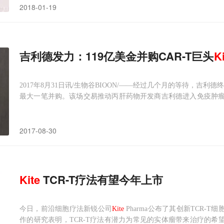
2018-01-19
吉利德发力：119亿美金并购CAR-T巨头
K
2017年8月31日讯/生物谷BIOON/——经过几个月的等待，吉利
最大一笔并购。该场交易推动丙肝药物开发商吉利德进入免疫肿瘤学
的公司通过并购掌握了CAR-T治疗技术。
Kite
制药的CAR-T治疗
组合”将成为吉利德建立行业领先的细胞治疗营销基础
2017-08-30
Kite
TCR-T疗法有望今年上市
今日，前沿细胞疗法新锐公司
Kite
Pharma公布了其创新TCR-
作的研究表明，TCR-T疗法有潜力为常见的实体瘤带来治疗的希