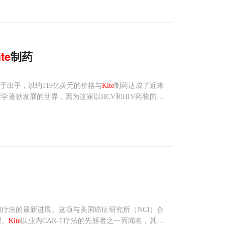
ite
制药
德终于出手，以约119亿美元的价格与
Kite
制药达成了近来
蓬勃发展的世界，因为这家以HCV和HIV药物闻名
加上该公司的制造能力和“下一代技术和治疗候选药物的
T细胞疗法的最新进展。这项与美国癌症研究所（NCI）合
望。
Kite
以业内CAR-T疗法的先驱者之一而闻名，其主