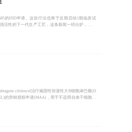
准
-585的IND申请。这款疗法也将于近期启动1期临床试
强活性的下一代生产工艺，这条新闻一经出炉，就得
疗。这是一种病发于骨髓浆细胞的癌症。异常的浆细胞会
agene ciloleucel治疗顽固性弥漫性大B细胞淋巴瘤(D
BCL)的营销授权申请(MAA)，用于不适用自体干细胞移
疗法。Axicabtagene cil