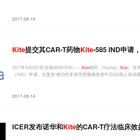
导的CAR-T疗法axicabtagene ciloleucel已得到了美国
的上市做进一步的委员会
2017-08-19
Kite
提交其CAR-T药物
Kite
-585 IND
2017年8月8日讯/生物谷BIOON/——
Kite
制药（Nazdaq：
Kite
）宣
（IND）申请，在复发/难治性多发性骨髓瘤患者中启动I期人体试
细胞疗法。“
Kite
-585有潜力成为癌症患者细胞治疗的下一个重要
括
Kite
内部
2017-08-14
ICER发布诺华和
Kite
的CAR-T疗法临床