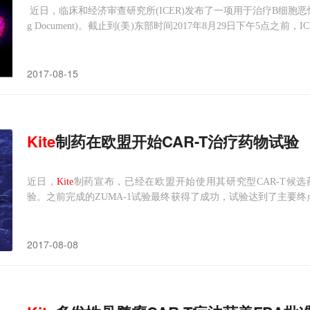
近日，临床和经济审查研究所(ICER)发布了一项用于治疗B细胞恶性肿瘤的
g Document)。截止到(美)东部时间2017年8月29日下午5点
18年3月的加州技术评估论坛(CTAF)会议期间公开审查tisagenlecleucel-t
2017-08-15
Kite
制药在欧盟开始CAR-T治疗药物试验
近日，
Kite
制药宣布，已经在欧盟开始使用其研究型CAR-T候选药物axicab
验。之前完成的ZUMA-1试验最终获得了成功，试验达到了主要终点
者中，82％的患者肿瘤缩小了一半。受此积极试验结果的影响，
CAR-T药物。目前，
Kite
2017-08-08